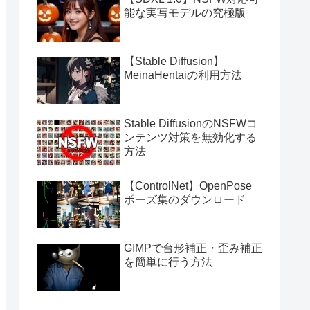
能な実写モデルの究極版
【Stable Diffusion】
MeinaHentaiの利用方法
Stable DiffusionのNSFWコ
ンテンツ対策を無効化する
方法
【ControlNet】OpenPose
ポーズ集のダウンロード
GIMPで台形補正・歪み補正
を簡単に行う方法