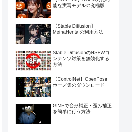
能な実写モデルの究極版
【Stable Diffusion】
MeinaHentaiの利用方法
Stable DiffusionのNSFWコ
ンテンツ対策を無効化する
方法
【ControlNet】OpenPose
ポーズ集のダウンロード
GIMPで台形補正・歪み補正
を簡単に行う方法