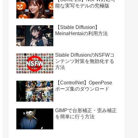
能な実写モデルの究極版
【Stable Diffusion】
MeinaHentaiの利用方法
Stable DiffusionのNSFWコ
ンテンツ対策を無効化する
方法
【ControlNet】OpenPose
ポーズ集のダウンロード
GIMPで台形補正・歪み補正
を簡単に行う方法