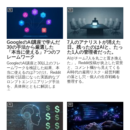
に紹介する。
AI
AI
GoogleのAI講座で学んだ
7人のアナリストが消えた
30の手法から厳選した
日。残ったのはAIと、たっ
「本当に使える」7つのフ
た1人の管理者だった。
レームワーク
AIがチーム7人を丸ごと置き換え
た」。Reddit投稿が炎上した背景
GoogleのAI講座と30以上のフレ
と、コメント欄から見えてくる
ームワークを検証した結果、本
AI時代の雇用リスク・経営判断
当に使えるのは7つだけ。Reddit
の落とし穴・個人の生存戦略を
投稿で話題になった実践的なプ
整理する。
ロンプトエンジニアリング手法
を、具体例とともに解説しま
す。
AI
AI