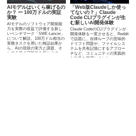
AIモデルはいくら稼げるの
「Web版Claudeしか使っ
か？ ー 100万ドルの実証
てないの？」Claude
実験
Code CLIプラグインが生
む新しいAI開発体験
AIモデルのソフトウェア開発能
力を実際の収益で評価する新し
Claude CodeのCLIプラグインが
いベンチマーク「SWE-Lancer」
開発体験を一変させると、Reddit
について解説。100万ドル相当の
で話題に。自律ループの意味的
実務タスクを用いた検証結果か
ドリフト問題や、ファイルシス
ら、AIの現状の実力と課題、そ
テムを共有記憶にするアプロー
して今後の可能性を探ります。
チなど、コミュニティの実践的
な知見を整理しました。