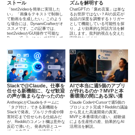
ストール
ズムを解明する
「text2videoを簡単に実現した
ChatGPTの「褒め言葉」は単な
い」 「画像をテキストで制御し
るお世辞ではない？AIの反応が
て動画を生成したい」このよう
会話の深度を調整するトリガー
な場合には、DynamiCrafterがオ
として機能している可能性を探
ススメです。この記事では、
り、より効果的な対話方法を解
text2videoがGUI操作で可能な
説します。批判的視点も交えた
DynamiCrafterについて解説して
実践的なガイド。
います。
AI
AI
Slackで@Claude。仕事を
AIで本当に週5個のアプリ
任せる新機能に、なぜ歓迎
が作れるのか？MVPと本
の声が集まらなかったのか
番環境の間にある深い溝
AnthropicがClaudeをチームに
Claude CodeやCursorで週5個の
「タグ付け」できる新機能を
プロジェクト完成？Redditの議論
Slackで発表。プルリク作成や障
から見えた高速開発の真実。
害対応まで任せられる仕組みだ
MVPと本番環境の違い、経験値
が、Redditのコメント欄は意外な
による生産性の差、効果的なAI
反応で沸いた。発表内容とユー
活用法を解説。
ザーの本音を、一次情報をもと