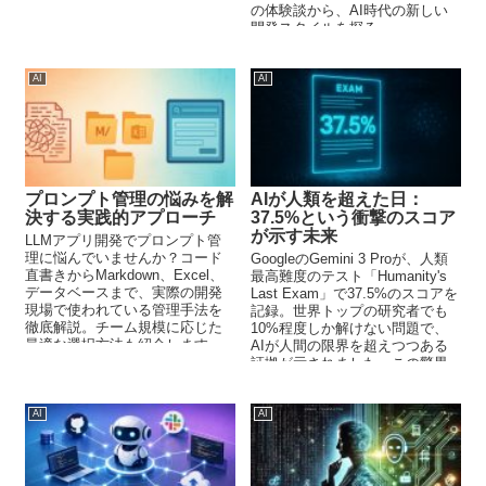
の体験談から、AI時代の新しい
開発スタイルを探る。
AI
AI
プロンプト管理の悩みを解
AIが人類を超えた日：
決する実践的アプローチ
37.5%という衝撃のスコア
が示す未来
LLMアプリ開発でプロンプト管
理に悩んでいませんか？コード
GoogleのGemini 3 Proが、人類
直書きからMarkdown、Excel、
最高難度のテスト「Humanity's
データベースまで、実際の開発
Last Exam」で37.5%のスコアを
現場で使われている管理手法を
記録。世界トップの研究者でも
徹底解説。チーム規模に応じた
10%程度しか解けない問題で、
最適な選択方法も紹介します。
AIが人間の限界を超えつつある
証拠が示されました。この驚異
的な進化が意味するものとは。
AI
AI