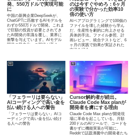
発、550万ドルで実現可能
のは今すぐやめろ：6ヶ月
に
の実験で分かった効率10
倍の使い方
中国の新興企業DeepSeekが、
ChatGPTに匹敵するAIモデルを
AIペアプログラミングで100個の
わずか550万ドルで開発。これま
ファイルを壊した経験から学ん
で巨額の投資が必要とされてき
だ、生産性を劇的に向上させる
たAI開発の常識を覆し、業界に
具体的手法。ファイル参照、計
衝撃を与えています。AIモデル
画レビュー、統合テストなど、6
開発の民主化への期待が高まっ
ヶ月の実践で効果が実証された
ています。
方法を紹介。
AI
AI
「フェラーリは要らない」
Cursor解約者が続出。
AIコーディングで高い金を
Claude Code Max planが
払い続ける人への警告
開発者を虜にする理由
「フェラーリは要らない」AIコ
Claude Code Max planが開発現
ーディングで高い金を払い続け
場に革命を起こしている。月額
る人への警告
200ドルのAIツールで、コードを
書かずに機能実装が可能に。
Redditで話題沸騰中の開発者たち