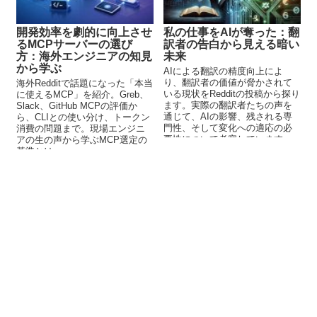
開発効率を劇的に向上させ
私の仕事をAIが奪った：翻
るMCPサーバーの選び
訳者の告白から見える暗い
方：海外エンジニアの知見
未来
から学ぶ
AIによる翻訳の精度向上によ
り、翻訳者の価値が脅かされて
海外Redditで話題になった「本当
いる現状をRedditの投稿から探り
に使えるMCP」を紹介。Greb、
ます。実際の翻訳者たちの声を
Slack、GitHub MCPの評価か
通じて、AIの影響、残される専
ら、CLIとの使い分け、トークン
門性、そして変化への適応の必
消費の問題まで。現場エンジニ
要性について考察しています。
アの生の声から学ぶMCP選定の
基準とは。