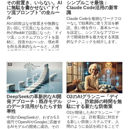
その前置き、いらない。AI
シンプルこそ最強：
に無駄を書かせない”ドイ
Claude Code活用の新常
ツ流プロンプト”の全ルー
識
ル
Claude Codeを複雑なワークフロ
ーなしで効果的に使う方法を解
AIの回答はなぜ前置きや無難な
説。良い例を作り、基本ルール
言い回しで冗長になるのか。海
を設定し、シンプルなアプロー
外のRedditで話題になった「ドイ
チで開発効率を最大化する実践
ツ流」システムプロンプトを題
的なテクニックを紹介します。
材に、捏造やおべっか、埋め草
を削る具体的なルールと、人間
の文章術にも使える考え方を紹
介します。
AI
AI
DeepSeekの革新的なAI開
O2のAIグランニー「デイ
発アプローチ：既存モデル
ジー」、詐欺師の時間を無
のデータ活用がもたらす効
駄にする新たな防衛策
率性
O2が開発したAIグランニー「デ
イジー」は、詐欺電話に対抗す
中国のDeepSeekが、わずか5.5
る新しい防衛システムです。人
億円でOpenAIやGoogleに匹敵す
間のように会話を続けることで
るAIモデルの開発に成功。その