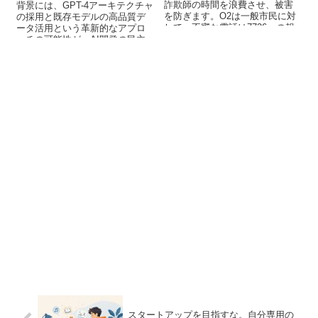
詐欺師の時間を浪費させ、被害
背景には、GPT-4アーキテクチャ
を防ぎます。O2は一般市民に対
の採用と既存モデルの高品質デ
して、不審な電話は7726への報
ータ活用という革新的なアプロ
告を呼びかけています。
ーチの可能性が。AI開発の民主
化への影響を探る。
スタートアップを目指すな。自分専用の