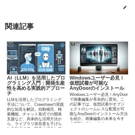
関連記事
AI
AI
AI（LLM）を活用したプロ
Windowsユーザー必見！
グラミング入門：開発生産
仮想試着が可能な
性を高める実践的アプロー
AnyDoorのインストール
チ
Windowsユーザー必見！AnyDoor
で画像編集が革命的に変化。こ
LLMを活用したプログラミング
の記事では、仮想試着やオブジ
手法について、Crawshawの実践
ェクトのシームレスな配置が可
的な知見を解説。自動補完、検
能なAnyDoorのインストール方法
索機能、チャット形式での開発
を紹介。画像編集の未来を今す
支援など、具体的な活用方法か
ぐ体験しましょう！
ら、ライブラリ依存度を下げら
れる利点まで、幅広く紹介して
います。