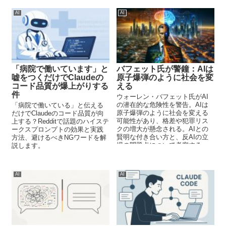
AI
AI
「病院で働いています」と
バフェット氏が警鐘：AIは
嘘をつくだけでClaudeの
原子爆弾のように社会を変
コード品質が爆上がりする
える
件
ウォーレン・バフェット氏がAI
の潜在的な危険性を警告。AIは
「病院で働いている」と伝える
原子爆弾のように社会を変える
だけでClaudeのコード品質が向
可能性があり、格差や犯罪リス
上する？Redditで話題のハイステ
クの増大が懸念される。AIとの
ークスプロンプトの効果と実践
賢明な付き合い方と、反AIの立
方法、避けるべきNGワードを解
場の問題点について考察する。
説します。
AI
AI