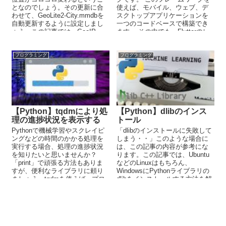
となのでしょう。その更新に合
使えば、モバイル、ウェブ、デ
わせて、GeoLite2-City.mmdbを
スクトップアプリケーションを
自動更新するように設定しまし
一つのコードベースで構築でき
ょう。この記事では、GeoIP
ます。 その中でも、Flutterのレ
Updateの設定方法を解説してい
イアウト...
ます。
プログラミング
プログラミング
【Python】tqdmにより処
【Python】dlibのインス
理の進捗状況を表示する
トール
Pythonで機械学習やスクレイピ
「dlibのインストールに失敗して
ングなどの時間のかかる処理を
しまう・・」このような場合に
実行する場合、処理の進捗状況
は、この記事の内容が参考にな
を知りたいと思いませんか？
ります。この記事では、Ubuntu
「print」で頑張る方法もありま
などのLinuxはもちろん、
すが、便利なライブラリに頼り
WindowsにPythonライブラリの
ましょう。tqdmを使えば、プロ
dlibをインストールする方法を解
グレスバーを簡単に表示できま
説しています。
す。この記事では、tqdmに関し
て解説しています。