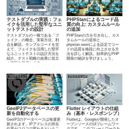
テストダブルの実践：フェ
PHPStanによるコード品
イクを活用した堅牢なユニ
質の向上: カスタムルール
ットテストの設計
の追加
テストダブルの一種である「フ
PHPStanの力を引き出し、カス
ェイク」の概念、実装方法、利
タムルールの追加と
点を解説。サンプルコードを交
phpstan.neonによる設定でコー
えて、フェイクを活用した堅牢
ドの品質を格段に向上させる方
なユニットテストの設計方法を
法を詳しく解説。効率的なPHP
紹介。テスト戦略の改善に役立
開発の秘訣を学びましょう。
つ情報を提供します。
プログラミング
プログラミング
GeoIP2データベースの更
Flutter レイアウトの仕組
新を自動化する
み（基本・レスポンシブ）
GeoIP2のデータベースは毎週更
Flutterは、Googleが開発したオ
新されます。IPアドレスの所在
ープンソースのUIフレームワー
位置がコロコロ変わるというこ
クです。 このフレームワークを