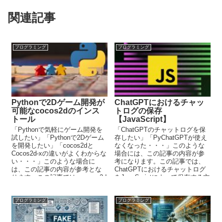
関連記事
プログラミング
プログラミング
Pythonで2Dゲーム開発が
ChatGPTにおけるチャッ
可能なcocos2dのインス
トログの保存
トール
【JavaScript】
「Pythonで気軽にゲーム開発を
「ChatGPTのチャットログを保
試したい」「Pythonで2Dゲーム
存したい」「PyChatGPTが使え
を開発したい」「cocos2dと
なくなった・・・」このような
Cocos2d-xの違いがよくわからな
場合には、この記事の内容が参
い・・・」このような場合に
考になります。この記事では、
は、この記事の内容が参考とな
ChatGPTにおけるチャットログ
ります。この記事では、cocos2d
をJavaScriptによって保存する方
について解説しています。
法を解説しています。
プログラミング
プログラミング