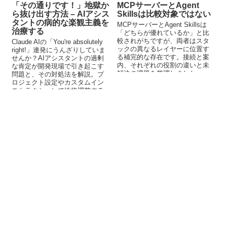
「その通りです！」地獄か
MCPサーバーとAgent
ら抜け出す方法 – AIアシス
Skillsは比較対象ではない
タントの病的な楽観主義を
MCPサーバーとAgent Skillsは
治療する
「どちらが優れているか」と比
較されがちですが、両者はスタ
Claude AIの「You're absolutely
ックの異なるレイヤーに位置す
right!」連発にうんざりしていま
る補完的な存在です。接続と案
せんか？AIアシスタントの過剰
内、それぞれの役割の違いと未
な肯定が開発現場で引き起こす
解決の課題を整理しました。
問題と、その対処法を解説。プ
ロジェクト設定やカスタムイン
ストラクションで性格調整する
方法も紹介します。