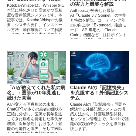
の実力と機能を解説
Kotoba-Whisperは、Whisperを日
本語に特化させた高速かつ高精
Anthropicが発表した最新
度な音声認識システムです。本
AI「Claude 3.7 Sonnet」の性能
記事では、Kotoba-Whisperの概
と特徴を解説。コーディング能
要、システム要件、インストー
力の向上や「Extended」推論モ
ル方法、動作確認について解説
ード、API専用の「Claude
します。日本語音声認識の新た
Code」機能など、注目ポイント
な可能性を探ります。
を詳しく紹介しています。
AI
AI
「AIが教えてくれた私の病
Claude AIの「記憶喪失」
名」：医師が10年見逃し
を克服する！外部記憶シス
続けた真実
テム
AIが変える医療相談の未来。
Claude AIの「記憶喪失」問題を
ChatGPTが多くの患者の症状を
解決する外部記憶システムの構
正確に分析し、医師が長年見逃
築方法から、計画駆動型開発、
してきた病名を特定した事例が
セッション管理まで。Redditで話
増加。医療診断における人工知
題の実践的テクニックを徹底解
能の可能性と限界、そして医師
説します。
との理想的な協力関係を探る。