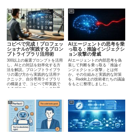
AI
AI
コピペで完成！プロフェッ
AIエージェントの思考を乗
ショナルが実践するプロン
っ取る：推論インジェクシ
プトライブラリ活用術
ョン攻撃の脅威
300以上の厳選プロンプトを活用
AIエージェントの内部思考を偽
し、AIとの対話を効率化する方
装して判断を乗っ取る「推論イ
法を解説。プロンプトライブラ
ンジェクション攻撃」とは何
リの選び方から実践的な活用テ
か。その仕組みと実践的な対策
クニック、自分専用ライブラリ
を、Reddit上の技術者たちの議論
の構築まで、コピペで即実践で
をもとに整理しました。
きるプロフェッショナルの知見
を凝縮しました。
AI
AI