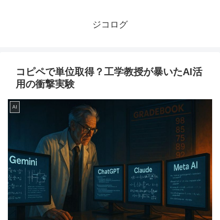
ジコログ
コピペで単位取得？工学教授が暴いたAI活
用の衝撃実験
AI