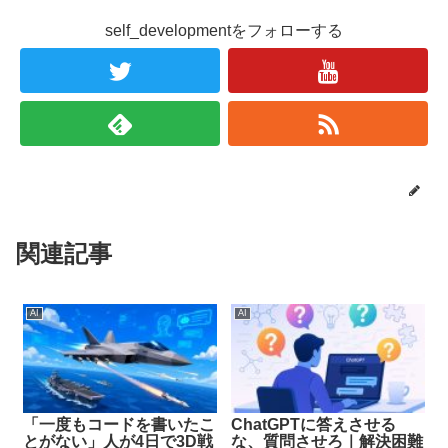
self_developmentをフォローする
関連記事
AI
AI
「一度もコードを書いたこ
ChatGPTに答えさせる
とがない」人が4日で3D戦
な、質問させろ｜解決困難