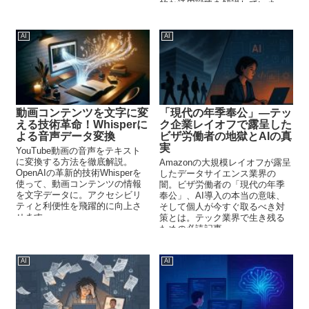
的な活用戦略を解説していま
す。
AI
AI
動画コンテンツを文字に変
「現代の年季奉公」—テッ
える技術革命！Whisperに
ク企業レイオフで露呈した
よる音声データ変換
ビザ労働者の地獄とAIの真
実
YouTube動画の音声をテキスト
に変換する方法を徹底解説。
Amazonの大規模レイオフが露呈
OpenAIの革新的技術Whisperを
したデータサイエンス業界の
使って、動画コンテンツの情報
闇。ビザ労働者の「現代の年季
を文字データに。アクセシビリ
奉公」、AI導入の本当の意味、
ティと利便性を飛躍的に向上さ
そして個人が今すぐ取るべき対
せます。
策とは。テック業界で生き残る
ための必読記事。
AI
AI