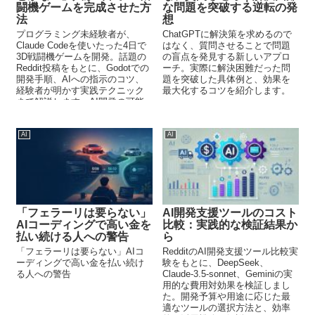
闘機ゲームを完成させた方
な問題を突破する逆転の発
法
想
プログラミング未経験者が、
ChatGPTに解決策を求めるので
Claude Codeを使いたった4日で
はなく、質問させることで問題
3D戦闘機ゲームを開発。話題の
の盲点を発見する新しいアプロ
Reddit投稿をもとに、Godotでの
ーチ。実際に解決困難だった問
開発手順、AIへの指示のコツ、
題を突破した具体例と、効果を
経験者が明かす実践テクニック
最大化するコツを紹介します。
まで解説します。AI開発の可能
性が見える事例です。
AI
AI
「フェラーリは要らない」
AI開発支援ツールのコスト
AIコーディングで高い金を
比較：実践的な検証結果か
払い続ける人への警告
ら
「フェラーリは要らない」AIコ
RedditのAI開発支援ツール比較実
ーディングで高い金を払い続け
験をもとに、DeepSeek、
る人への警告
Claude-3.5-sonnet、Geminiの実
用的な費用対効果を検証しまし
た。開発予算や用途に応じた最
適なツールの選択方法と、効率