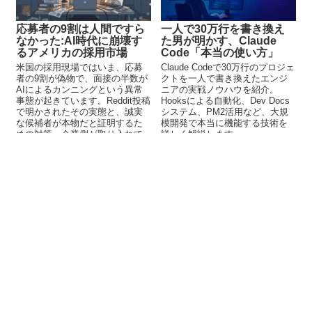
応募者の9割は人間ですら
一人で30万行を書き換え
なかった:AI時代に崩壊す
た男が明かす、Claude
るアメリカの採用市場
Code「本当の使い方」
米国の採用現場ではいま、応募
Claude Codeで30万行のプロジェ
者の9割が偽物で、面接の半数が
クトを一人で書き換えたエンジ
AIによるカンニングという異常
ニアの実戦ノウハウを紹介。
事態が起きています。Reddit投稿
Hooksによる自動化、Dev Docs
で明かされたその実態と、誠実
システム、PM2活用など、大規
な候補者が本物だと証明するた
模開発で本当に機能する技術を
めの対策、企業側が取り入れて
詳しく解説します。
いる工夫をまとめました。