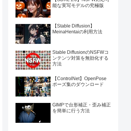
能な実写モデルの究極版
【Stable Diffusion】
MeinaHentaiの利用方法
Stable DiffusionのNSFWコ
ンテンツ対策を無効化する
方法
【ControlNet】OpenPose
ポーズ集のダウンロード
GIMPで台形補正・歪み補正
を簡単に行う方法