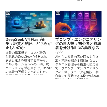
るテクニックを紹介していま
す。
AI
AI
DeepSeek V4 Flash論
プロンプトエンジニアリン
争：絶賛と酷評、どちらが
グの達人技：初心者と熟練
正しいのか
者を分ける5つの高度なス
キル
海外の掲示板で「コスパ最強」
と話題のDeepSeek V4 Flash。
AIからより質の高い回答を引き
安さと速さを絶賛する声から、
出す秘訣を紹介！戦略的なコン
ハルシネーションへの不満、次
テキスト管理から構造化出力ま
バージョンを望む声まで、Reddit
で、プロンプトエンジニアリン
の本音の評価をまとめました。
グの上級テクニックを解説。初
モデル選びの参考にどうぞ。
心者でも実践できる5つの具体的
手法で、AIとの対話を次のレベ
ルへ。