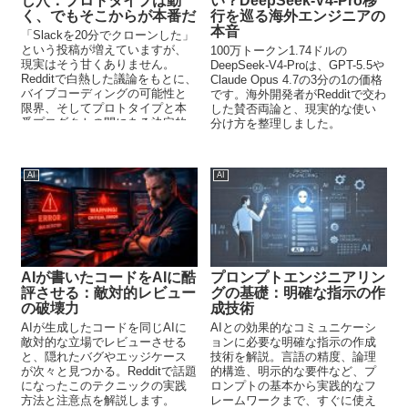
し穴：プロトタイプは動
い？DeepSeek-V4-Pro移
く、でもそこからが本番だ
行を巡る海外エンジニアの
本音
「Slackを20分でクローンした」
という投稿が増えていますが、
100万トークン1.74ドルの
現実はそう甘くありません。
DeepSeek-V4-Proは、GPT-5.5や
Redditで白熱した議論をもとに、
Claude Opus 4.7の3分の1の価格
バイブコーディングの可能性と
です。海外開発者がRedditで交わ
限界、そしてプロトタイプと本
した賛否両論と、現実的な使い
番プロダクトの間にある決定的
分け方を整理しました。
な溝を整理しました。
AI
AI
AIが書いたコードをAIに酷
プロンプトエンジニアリン
評させる：敵対的レビュー
グの基礎：明確な指示の作
の破壊力
成技術
AIが生成したコードを同じAIに
AIとの効果的なコミュニケーシ
敵対的な立場でレビューさせる
ョンに必要な明確な指示の作成
と、隠れたバグやエッジケース
技術を解説。言語の精度、論理
が次々と見つかる。Redditで話題
的構造、明示的な要件など、プ
になったこのテクニックの実践
ロンプトの基本から実践的なフ
方法と注意点を解説します。
レームワークまで、すぐに使え