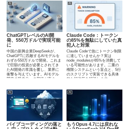
AI
AI
ChatGPTレベルのAI開
Claude Code：トークン
発、550万ドルで実現可能
の85%を無駄にしていた真
に
犯人と対策
中国の新興企業DeepSeekが、
Claude Codeで急にトークン制限
ChatGPTに匹敵するAIモデルを
に達していませんか？実は
わずか550万ドルで開発。これま
node_modulesが85%を消費して
で巨額の投資が必要とされてき
いる可能性があります。二重の
たAI開発の常識を覆し、業界に
権限システムという盲点と、5行
衝撃を与えています。AIモデル
のスクリプトで実装できる具体
開発の民主化への期待が高まっ
的な解決策を解説します。
ています。
AI
AI
バイブコーディングの落と
もうOpus 4.7には戻れな