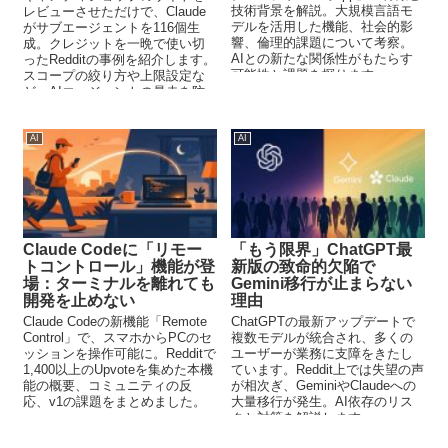
技術背景を解説。大規模言語モ
レビューさせただけで、Claude
デルを活用した機能、社会的影
がサブエージェントを116個生
響、倫理的課題について考察。
成。クレジットを一晩で使い切
AIとの新たな関係性がもたらす
ったRedditの事例を紹介します。
可能性と課題を探ります。
スコープの絞り方や上限設定な
ど、AIエージェントの暴走を防
ぐ実践的な対策を解説。
AI
AI
Claude Codeに「リモー
「もう限界」ChatGPT最
トコントロール」機能が登
新版の致命的欠陥で
場：ターミナルを離れても
Gemini移行が止まらない
開発を止めない
理由
Claude Codeの新機能「Remote
ChatGPTの最新アップデートで
Control」で、スマホからPCのセ
複数モデルが統合され、多くの
ッションを操作可能に。Redditで
ユーザーが業務に支障をきたし
1,400以上のUpvoteを集めた本機
ています。Reddit上では失望の声
能の概要、コミュニティの反
が相次ぎ、GeminiやClaudeへの
応、v1の課題をまとめました。
大量移行が発生。AI依存のリス
クと対策を解説します。