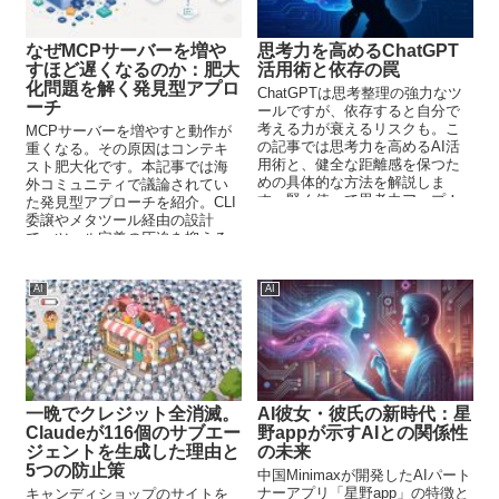
なぜMCPサーバーを増や
思考力を高めるChatGPT
すほど遅くなるのか：肥大
活用術と依存の罠
化問題を解く発見型アプロ
ChatGPTは思考整理の強力なツ
ーチ
ールですが、依存すると自分で
考える力が衰えるリスクも。こ
MCPサーバーを増やすと動作が
の記事では思考力を高めるAI活
重くなる。その原因はコンテキ
用術と、健全な距離感を保つた
スト肥大化です。本記事では海
めの具体的な方法を解説しま
外コミュニティで議論されてい
す。賢く使って思考力アップ！
た発見型アプローチを紹介。CLI
委譲やメタツール経由の設計
で、ツール定義の圧迫を抑える
方法を解説します。
AI
AI
一晩でクレジット全消滅。
AI彼女・彼氏の新時代：星
Claudeが116個のサブエー
野appが示すAIとの関係性
ジェントを生成した理由と
の未来
5つの防止策
中国Minimaxが開発したAIパート
ナーアプリ「星野app」の特徴と
キャンディショップのサイトを