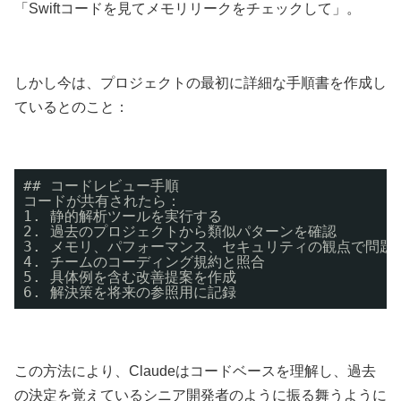
「Swiftコードを見てメモリリークをチェックして」。
しかし今は、プロジェクトの最初に詳細な手順書を作成し
ているとのこと：
## コードレビュー手順
コードが共有されたら：
1. 静的解析ツールを実行する
2. 過去のプロジェクトから類似パターンを確認
3. メモリ、パフォーマンス、セキュリティの観点で問題
4. チームのコーディング規約と照合
5. 具体例を含む改善提案を作成
6. 解決策を将来の参照用に記録
この方法により、Claudeはコードベースを理解し、過去
の決定を覚えているシニア開発者のように振る舞うように