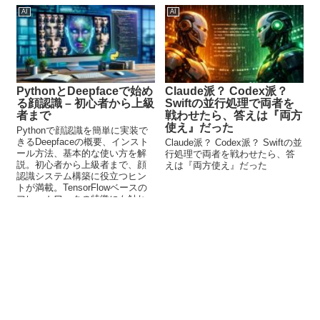
AI
AI
PythonとDeepfaceで始め
Claude派？ Codex派？
る顔認識 – 初心者から上級
Swiftの並行処理で両者を
者まで
戦わせたら、答えは『両方
使え』だった
Pythonで顔認識を簡単に実装で
きるDeepfaceの概要、インスト
Claude派？ Codex派？ Swiftの並
ール方法、基本的な使い方を解
行処理で両者を戦わせたら、答
説。初心者から上級者まで、顔
えは『両方使え』だった
認識システム構築に役立つヒン
トが満載。TensorFlowベースの
フレームワークの特徴にも触れ
ています。