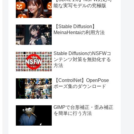
能な実写モデルの究極版
【Stable Diffusion】
MeinaHentaiの利用方法
Stable DiffusionのNSFWコ
ンテンツ対策を無効化する
方法
【ControlNet】OpenPose
ポーズ集のダウンロード
GIMPで台形補正・歪み補正
を簡単に行う方法