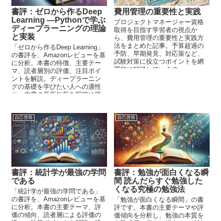
書評：ゼロから作るDeep
費用管理の重要性と実践
Learning ―Pythonで学ぶ
プロジェクトマネージャー資格
ディープラーニングの理論
取得を目指す学習者の視点か
と実装
ら、費用管理の重要性と実践方
法をまとめた記事。予算超過の
「ゼロから作るDeep Learning」
予防、早期発見、対応策など、
の書評を、Amazonレビューを基
試験対策に役立つポイントを網
に分析。本書の特徴、主要テー
羅的に解説しています。
マ、読者層別の評価、注目ポイ
ントを解説。ディープラーニン
グの基礎を学びたい人への適性
や、本書の長所短所を明確に提
示しています。
自己啓発
自己啓発
書評：統計学が最強の学問
書評：勉強が面白くなる瞬
である
間 読んだらすぐ勉強した
くなる究極の勉強法
「統計学が最強の学問である」
の書評を、Amazonレビューを基
「勉強が面白くなる瞬間」の書
に分析。本書の主要テーマ、評
評です。本書の主要テーマや評
価の傾向、読者層による評価の
価傾向を分析し、勉強の本質を