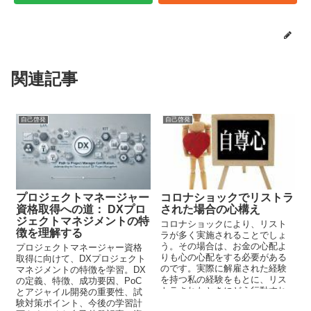
関連記事
自己啓発
自己啓発
プロジェクトマネージャー
コロナショックでリストラ
資格取得への道： DXプロ
された場合の心構え
ジェクトマネジメントの特
コロナショックにより、リスト
徴を理解する
ラが多く実施されることでしょ
う。その場合は、お金の心配よ
プロジェクトマネージャー資格
りも心の心配をする必要がある
取得に向けて、DXプロジェクト
のです。実際に解雇された経験
マネジメントの特徴を学習。DX
を持つ私の経験をもとに、リス
の定義、特徴、成功要因、PoC
トラされたときにどう行動すれ
とアジャイル開発の重要性、試
ばよいのかを説明します。
験対策ポイント、今後の学習計