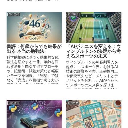
画をまとめた自己啓発記事。資
格取得を目指す方々への参考情
報。
自己啓発
自己啓発
書評：何歳からでも結果が
「AIがテニスを変える：ウ
出る 本当の勉強法
ィンブルドンの決定から考
えるスポーツの未来」
科学的根拠に基づく効果的な勉
強法を紹介する一冊。年齢を問
ウィンブルドンのAI審判導入を
わず適用可能な学習アプローチ
起点に、スポーツ界におけるAI
や、記憶術、試験対策など幅広
技術の影響を考察。正確性向上
いテーマを網羅。「完璧」では
や伝統喪失など、メリットとデ
なく「完成」を目指す考え方が
メリットを分析し、AIがもたら
特徴的で、多くの読者から支持
すスポーツの未来像を探りま
を得ている。
す。変化の中でバランスを保つ
重要性も指摘。
自己啓発
自己啓発