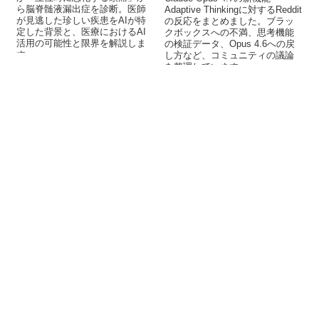
ら脳脊髄液漏出症を診断。医師
Adaptive Thinkingに対するReddit
が見逃した珍しい疾患をAIが特
の反応をまとめました。ブラッ
定した背景と、医療におけるAI
クボックスへの不満、思考機能
活用の可能性と限界を解説しま
の検証データ、Opus 4.6への戻
す。
し方など、コミュニティの議論
を整理しています。