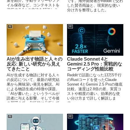
策を紹介。手動サマリーやファ
です。海外開発者がRedditで交わ
イル保存など、コンテキストを
した賛否両論と、現実的な使い
維持する4つの方法を解説しま
分け方を整理しました。
す。
AI
AI
AIが生み出す物語と人々の
Claude Sonnet 4と
反応: 新しい研究から見え
Gemini 2.5 Pro：実戦的な
てきたこと
コーディング性能比較
AIが生成する物語に対する人々
Redditで話題になった13万5千行
の反応について、最新の研究結
のRustコードを使ったClaude
果から興味深い発見を解説。AI
Sonnet 4とGemini 2.5 Proの徹底
による物語生成の特徴や課題、
比較。速度は2.8倍の差、実質コ
「AIが書いた」というラベルが
ストや精度の違い、効果的な使
読者に与える影響、そして今後
い分け方まで詳しく解説しま
の展望まで、包括的に分析して
す。
います。
AI
AI