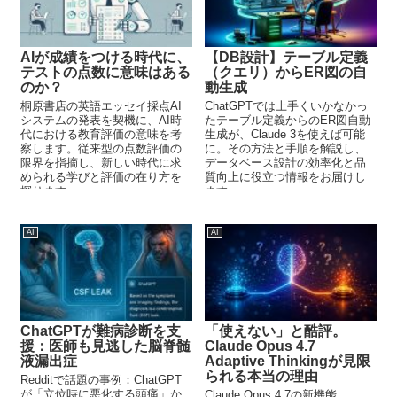
AIが成績をつける時代に、
【DB設計】テーブル定義
テストの点数に意味はある
（クエリ）からER図の自
のか？
動生成
桐原書店の英語エッセイ採点AI
ChatGPTでは上手くいかなかっ
システムの発表を契機に、AI時
たテーブル定義からのER図自動
代における教育評価の意味を考
生成が、Claude 3を使えば可能
察します。従来型の点数評価の
に。その方法と手順を解説し、
限界を指摘し、新しい時代に求
データベース設計の効率化と品
められる学びと評価の在り方を
質向上に役立つ情報をお届けし
探ります。
ます。
AI
AI
ChatGPTが難病診断を支
「使えない」と酷評。
援：医師も見逃した脳脊髄
Claude Opus 4.7
液漏出症
Adaptive Thinkingが見限
られる本当の理由
Redditで話題の事例：ChatGPT
が「立位時に悪化する頭痛」か
Claude Opus 4.7の新機能