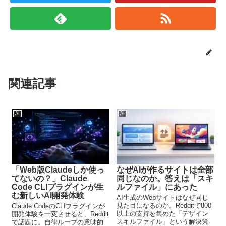
関連記事
AI
AI
「Web版Claudeしか使っ
なぜAIが作るサイトは全部
てないの？」Claude
同じなのか。答えは「スキ
Code CLIプラグインが生
ルファイル」にあった
む新しいAI開発体験
AI生成のWebサイトはなぜ同じ
見た目になるのか。Redditで800
Claude CodeのCLIプラグインが
以上の支持を集めた「デザイン
開発体験を一変させると、Reddit
スキルファイル」という解決策
で話題に。自律ループの意味的