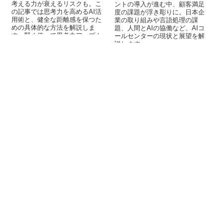
考える力が衰えるリスクも。こ
ントの導入が進む中、顧客満足
の記事では思考力を高めるAI活
度の課題が浮き彫りに。日本企
用術と、健全な距離感を保つた
業の取り組みや言語処理の課
めの具体的な方法を解説しま
題、人間とAIの協働など、AIコ
す。賢く使って思考力アップ！
ールセンターの現状と展望を解
説します。