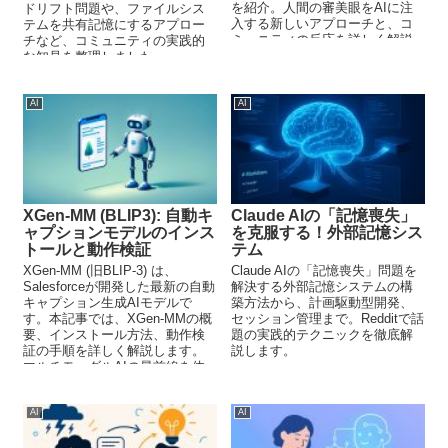
を紹介。人間の審美眼をAIに注
ドリフト問題や、ファイルシス
入する新しいアプローチと、コ
テムを共有記憶にするアプロー
ミュニティの反応を詳しく解説
チなど、コミュニティの実践的
します。
な知見を整理しました。
AI
AI
XGen-MM (BLIP3): 自動キ
Claude AIの「記憶喪失」
ャプションモデルのインス
を克服する！外部記憶シス
トールと動作検証
テム
XGen-MM (旧BLIP-3) は、
Claude AIの「記憶喪失」問題を
Salesforceが開発した最新の自動
解決する外部記憶システムの構
キャプション生成AIモデルで
築方法から、計画駆動型開発、
す。本記事では、XGen-MMの概
セッション管理まで。Redditで話
要、インストール方法、動作検
題の実践的テクニックを徹底解
証の手順を詳しく解説します。
説します。
マルチモーダルAIの最前線を体
験しましょう。
AI
AI