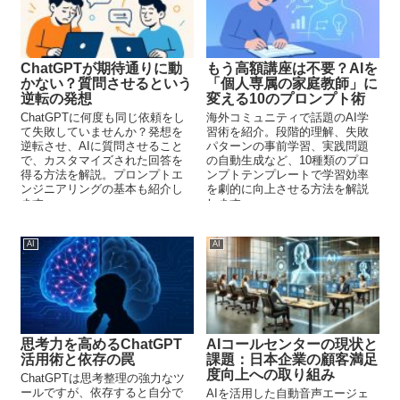
ChatGPTが期待通りに動
もう高額講座は不要？AIを
かない？質問させるという
「個人専属の家庭教師」に
逆転の発想
変える10のプロンプト術
ChatGPTに何度も同じ依頼をし
海外コミュニティで話題のAI学
て失敗していませんか？発想を
習術を紹介。段階的理解、失敗
逆転させ、AIに質問させること
パターンの事前学習、実践問題
で、カスタマイズされた回答を
の自動生成など、10種類のプロ
得る方法を解説。プロンプトエ
ンプトテンプレートで学習効率
ンジニアリングの基本も紹介し
を劇的に向上させる方法を解説
ます。
します。
AI
AI
思考力を高めるChatGPT
AIコールセンターの現状と
活用術と依存の罠
課題：日本企業の顧客満足
度向上への取り組み
ChatGPTは思考整理の強力なツ
ールですが、依存すると自分で
AIを活用した自動音声エージェ