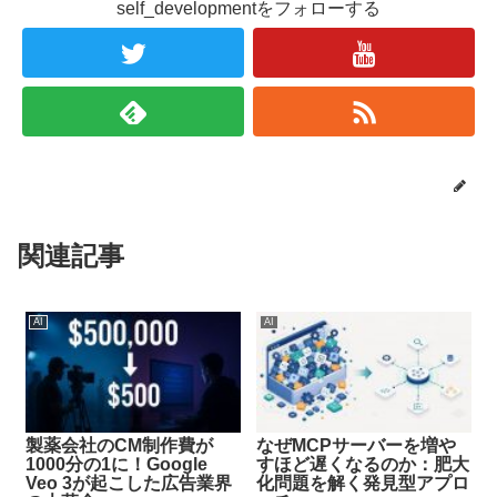
self_developmentをフォローする
関連記事
AI
AI
製薬会社のCM制作費が
なぜMCPサーバーを増や
1000分の1に！Google
すほど遅くなるのか：肥大
Veo 3が起こした広告業界
化問題を解く発見型アプロ