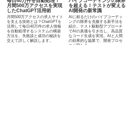
毎日40万件を自動処理！
バイブコーディングの限界
月間500万アクセスを実現
を超える！テストが変える
したChatGPT活用術
AI開発の新常識
月間500万アクセスの求人サイト
AIに頼るだけのバイブコーディ
を支える技術とは？ChatGPTを
ングの限界を克服する新手法を
活用して毎日40万件の求人情報
紹介。テスト駆動型アプローチ
を自動処理するシステムの構築
でAIの真価を引き出し、高品質
方法を、失敗談と成功の秘訣を
なコード生成を実現。AIと人間
交えて詳しく解説します。
の効果的な協業で、開発プロセ
スが変わる。