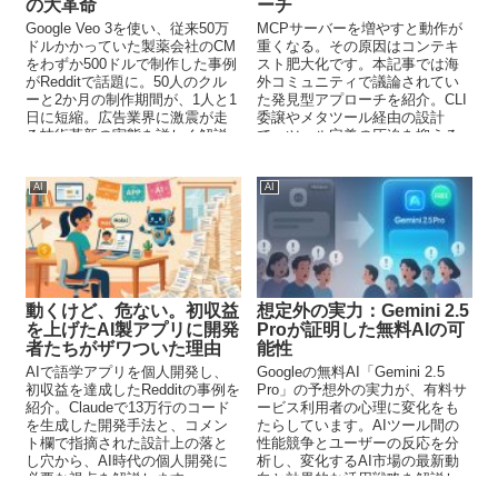
の大革命
ーチ
Google Veo 3を使い、従来50万
MCPサーバーを増やすと動作が
ドルかかっていた製薬会社のCM
重くなる。その原因はコンテキ
をわずか500ドルで制作した事例
スト肥大化です。本記事では海
がRedditで話題に。50人のクル
外コミュニティで議論されてい
ーと2か月の制作期間が、1人と1
た発見型アプローチを紹介。CLI
日に短縮。広告業界に激震が走
委譲やメタツール経由の設計
る技術革新の実態を詳しく解説
で、ツール定義の圧迫を抑える
します。
方法を解説します。
AI
AI
動くけど、危ない。初収益
想定外の実力：Gemini 2.5
を上げたAI製アプリに開発
Proが証明した無料AIの可
者たちがザワついた理由
能性
AIで語学アプリを個人開発し、
Googleの無料AI「Gemini 2.5
初収益を達成したRedditの事例を
Pro」の予想外の実力が、有料サ
紹介。Claudeで13万行のコード
ービス利用者の心理に変化をも
を生成した開発手法と、コメン
たらしています。AIツール間の
ト欄で指摘された設計上の落と
性能競争とユーザーの反応を分
し穴から、AI時代の個人開発に
析し、変化するAI市場の最新動
必要な視点を解説します。
向と効果的な活用戦略を解説し
ます。