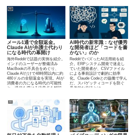
AI
AI
メール1通で全額返金。
AI時代の新常識：なぜ優秀
Claude AIが弁護士代わり
な開発者ほど「コードを書
になる時代の幕開け
かない」のか
海外Redditで話題の実例を紹介。
RedditでバズったAI活用術を紹
インドのユーザーが整備済み
介。ERPシステム開発で迷走し
MacBookの不具合をめぐり、
ていた開発者が、CSVファイル
Claude AIだけで48時間以内に約
による事前設計で劇的に効率
480ドルの全額返金を実現。AIが
化。Claude Codeとの協働で学ん
消費者の力になる時代の可能性
だ、スパゲッティコードを防ぐ
と、過信を避ける注意点を解説
具体的な方法とは。
します。
AI
AI