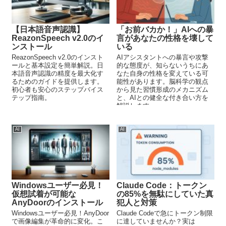
【日本語音声認識】
「お前バカか！」AIへの暴
ReazonSpeech v2.0のイ
言があなたの性格を壊して
ンストール
いる
ReazonSpeech v2.0のインスト
AIアシスタントへの暴言や攻撃
ールと基本設定を簡単解説。日
的な態度が、知らないうちにあ
本語音声認識の精度を最大化す
なた自身の性格を変えている可
るためのガイドを提供します。
能性があります。脳科学の観点
初心者も安心のステップバイス
から見た習慣形成のメカニズム
テップ指南。
と、AIとの健全な付き合い方を
解説します。
AI
AI
Windowsユーザー必見！
Claude Code：トークン
仮想試着が可能な
の85%を無駄にしていた真
AnyDoorのインストール
犯人と対策
Windowsユーザー必見！AnyDoor
Claude Codeで急にトークン制限
で画像編集が革命的に変化。こ
に達していませんか？実は