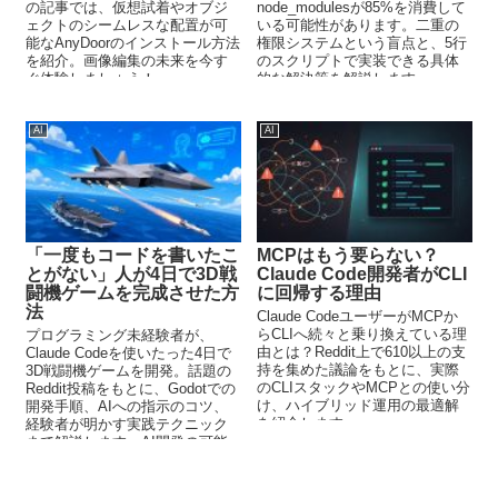
の記事では、仮想試着やオブジ
node_modulesが85%を消費して
ェクトのシームレスな配置が可
いる可能性があります。二重の
能なAnyDoorのインストール方法
権限システムという盲点と、5行
を紹介。画像編集の未来を今す
のスクリプトで実装できる具体
ぐ体験しましょう！
的な解決策を解説します。
AI
AI
「一度もコードを書いたこ
MCPはもう要らない？
とがない」人が4日で3D戦
Claude Code開発者がCLI
闘機ゲームを完成させた方
に回帰する理由
法
Claude CodeユーザーがMCPか
らCLIへ続々と乗り換えている理
プログラミング未経験者が、
由とは？Reddit上で610以上の支
Claude Codeを使いたった4日で
持を集めた議論をもとに、実際
3D戦闘機ゲームを開発。話題の
のCLIスタックやMCPとの使い分
Reddit投稿をもとに、Godotでの
け、ハイブリッド運用の最適解
開発手順、AIへの指示のコツ、
を紹介します。
経験者が明かす実践テクニック
まで解説します。AI開発の可能
性が見える事例です。