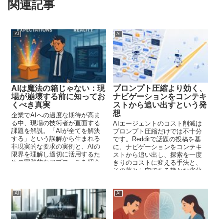
関連記事
AI
AI
AIは魔法の箱じゃない：現
プロンプト圧縮より効く、
場が崩壊する前に知ってお
ナビゲーションをコンテキ
くべき真実
ストから追い出すという発
想
企業でAIへの過度な期待が高ま
る中、現場の技術者が直面する
AIエージェントのコスト削減は
課題を解説。「AIが全てを解決
プロンプト圧縮だけでは不十分
する」という誤解から生まれる
です。Redditで話題の投稿を基
非現実的な要求の実例と、AIの
に、ナビゲーションをコンテキ
限界を理解し適切に活用するた
ストから追い出し、探索を一度
めの実践的なアプローチを紹介
きりのコストに変える手法と、
します。
その落とし穴である静かな劣化
への対策を解説します。
AI
AI