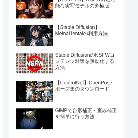
能な実写モデルの究極版
【Stable Diffusion】
MeinaHentaiの利用方法
Stable DiffusionのNSFWコ
ンテンツ対策を無効化する
方法
【ControlNet】OpenPose
ポーズ集のダウンロード
GIMPで台形補正・歪み補正
を簡単に行う方法