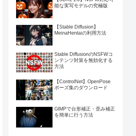
能な実写モデルの究極版
【Stable Diffusion】
MeinaHentaiの利用方法
Stable DiffusionのNSFWコ
ンテンツ対策を無効化する
方法
【ControlNet】OpenPose
ポーズ集のダウンロード
GIMPで台形補正・歪み補正
を簡単に行う方法