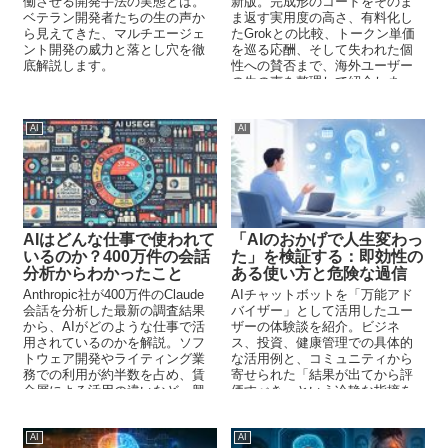
働させる開発手法の実態とは。
新版。完成形のコードをそのま
ベテラン開発者たちの生の声か
ま返す実用度の高さ、有料化し
ら見えてきた、マルチエージェ
たGrokとの比較、トークン単価
ント開発の威力と落とし穴を徹
を巡る応酬、そして失われた個
底解説します。
性への賛否まで、海外ユーザー
の生の声を整理して紹介しま
す。
AI
AI
AIはどんな仕事で使われて
「AIのおかげで人生変わっ
いるのか？400万件の会話
た」を検証する：即効性の
分析からわかったこと
ある使い方と危険な過信
Anthropic社が400万件のClaude
AIチャットボットを「万能アド
会話を分析した最新の調査結果
バイザー」として活用したユー
から、AIがどのような仕事で活
ザーの体験談を紹介。ビジネ
用されているのかを解説。ソフ
ス、投資、健康管理での具体的
トウェア開発やライティング業
な活用例と、コミュニティから
務での利用が約半数を占め、賃
寄せられた「結果が出てから評
金層による活用の違いなど、興
価すべき」という冷静な指摘を
味深い実態が明らかに。
解説します。
AI
AI