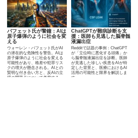
バフェット氏が警鐘：AIは
ChatGPTが難病診断を支
原子爆弾のように社会を変
援：医師も見逃した脳脊髄
える
液漏出症
ウォーレン・バフェット氏がAI
Redditで話題の事例：ChatGPT
の潜在的な危険性を警告。AIは
が「立位時に悪化する頭痛」か
原子爆弾のように社会を変える
ら脳脊髄液漏出症を診断。医師
可能性があり、格差や犯罪リス
が見逃した珍しい疾患をAIが特
クの増大が懸念される。AIとの
定した背景と、医療におけるAI
賢明な付き合い方と、反AIの立
活用の可能性と限界を解説しま
場の問題点について考察する。
す。