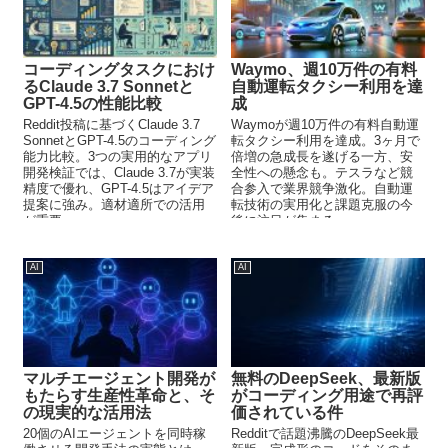
コーディングタスクにおけ
Waymo、週10万件の有料
るClaude 3.7 Sonnetと
自動運転タクシー利用を達
GPT-4.5の性能比較
成
Reddit投稿に基づくClaude 3.7
Waymoが週10万件の有料自動運
SonnetとGPT-4.5のコーディング
転タクシー利用を達成。3ヶ月で
能力比較。3つの実用的なアプリ
倍増の急成長を遂げる一方、安
開発検証では、Claude 3.7が実装
全性への懸念も。テスラなど競
精度で優れ、GPT-4.5はアイデア
合参入で業界競争激化。自動運
提案に強み。適材適所での活用
転技術の実用化と課題克服の今
が重要。
後に注目が集まる。
AI
AI
マルチエージェント開発が
無料のDeepSeek、最新版
もたらす生産性革命と、そ
がコーディング用途で再評
の現実的な活用法
価されている件
20個のAIエージェントを同時稼
Redditで話題沸騰のDeepSeek最