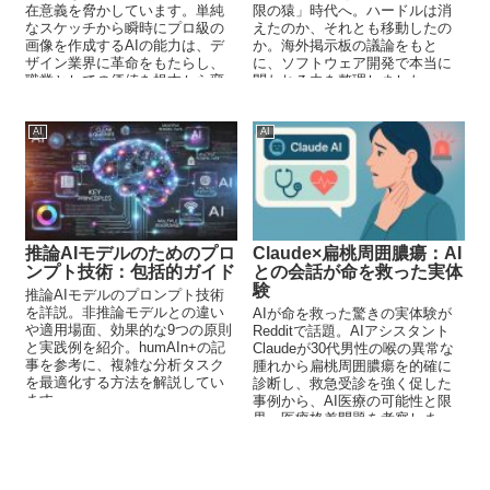
在意義を脅かしています。単純
限の猿」時代へ。ハードルは消
なスケッチから瞬時にプロ級の
えたのか、それとも移動したの
画像を作成するAIの能力は、デ
か。海外掲示板の議論をもと
ザイン業界に革命をもたらし、
に、ソフトウェア開発で本当に
職業としての価値を根本から変
問われる力を整理しました。
えつつあります。
AI
AI
推論AIモデルのためのプロ
Claude×扁桃周囲膿瘍：AI
ンプト技術：包括的ガイド
との会話が命を救った実体
験
推論AIモデルのプロンプト技術
を詳説。非推論モデルとの違い
AIが命を救った驚きの実体験が
や適用場面、効果的な9つの原則
Redditで話題。AIアシスタント
と実践例を紹介。humAIn+の記
Claudeが30代男性の喉の異常な
事を参考に、複雑な分析タスク
腫れから扁桃周囲膿瘍を的確に
を最適化する方法を解説してい
診断し、救急受診を強く促した
ます。
事例から、AI医療の可能性と限
界、医療格差問題を考察しま
す。