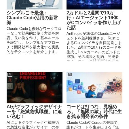
シンプルこそ最強：
2万ドルと2週間で10万
Claude Code活用の新常
行：AIエージェント16体
識
がCコンパイラを作り上げ
た話
Claude Codeを複雑なワークフロ
ーなしで効果的に使う方法を解
Anthropicが16体のClaudeエージ
説。良い例を作り、基本ルール
ェントを並列稼働させ、Rustに
を設定し、シンプルなアプロー
よるCコンパイラを自律開発しま
チで開発効率を最大化する実践
した。2週間で10万行のコードを
的なテクニックを紹介します。
生成しLinuxカーネルのビルドに
成功。その成果と制約、開発者
コミュニティの賛否両論を紹介
します。
AI
AI
AIがグラフィックデザイナ
コードは打つな、見極め
ーを「絶滅危惧職種」に追
ろ。「無限の猿」時代に生
い込む！
き残る開発者の条件
AIによるグラフィック生成技術
Claude CodeやCursorの登場で、
の急速な進化がデザイナーの存
誰もがコードを生み出せる「無