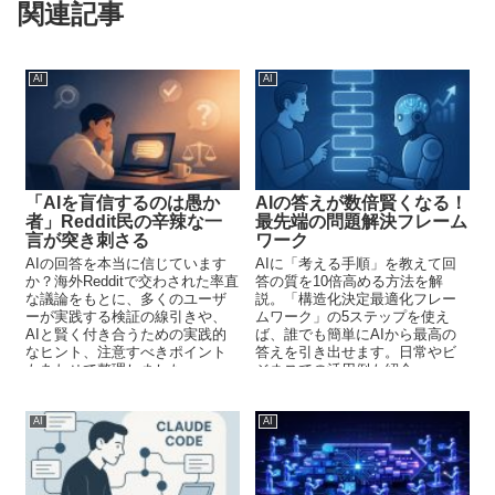
関連記事
AI
AI
「AIを盲信するのは愚か
AIの答えが数倍賢くなる！
者」Reddit民の辛辣な一
最先端の問題解決フレーム
言が突き刺さる
ワーク
AIの回答を本当に信じています
AIに「考える手順」を教えて回
か？海外Redditで交わされた率直
答の質を10倍高める方法を解
な議論をもとに、多くのユーザ
説。「構造化決定最適化フレー
ーが実践する検証の線引きや、
ムワーク」の5ステップを使え
AIと賢く付き合うための実践的
ば、誰でも簡単にAIから最高の
なヒント、注意すべきポイント
答えを引き出せます。日常やビ
もあわせて整理しました。
ジネスでの活用例も紹介。
AI
AI