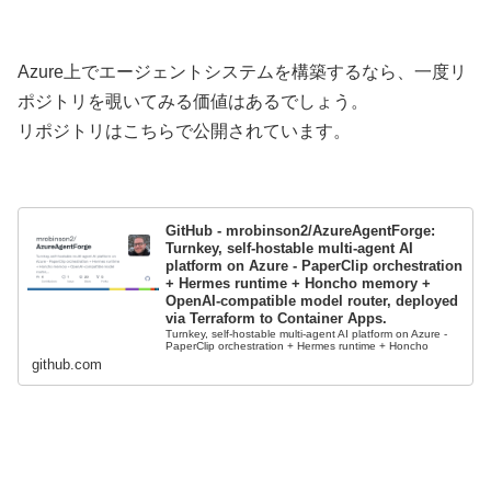
Azure上でエージェントシステムを構築するなら、一度リ
ポジトリを覗いてみる価値はあるでしょう。
リポジトリはこちらで公開されています。
GitHub - mrobinson2/AzureAgentForge:
Turnkey, self-hostable multi-agent AI
platform on Azure - PaperClip orchestration
+ Hermes runtime + Honcho memory +
OpenAI-compatible model router, deployed
via Terraform to Container Apps.
Turnkey, self-hostable multi-agent AI platform on Azure -
PaperClip orchestration + Hermes runtime + Honcho
memory + OpenAI-compatible model router, deployed vi...
github.com