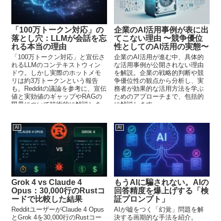
「100万トークン対応」の
企業のAI活用事例が表に出
落とし穴：LLMが会話を忘
てこない理由 〜競争優位
れる本当の理由
性としてのAI活用の実態〜
「100万トークン対応」と宣伝さ
企業のAI活用が進む中、具体的
れるLLMのコンテキストウィン
な活用事例が公開されない理由
ドウ。しかし実際のホットメモ
を解説。企業の戦略的判断や競
リは約3万トークンという報告
争優位性の観点から分析し、実
も。Redditの議論を参考に、宣伝
務者が効果的な活用方法を学ぶ
値と実効値のギャップやRAGの
ためのアプローチまで、包括的
限界について技術的に解説しま
に解説します。
す。
AI
AI
Grok 4 vs Claude 4
もうAIに騙されない。AIの
Opus：30,000行のRustコ
回答精度を爆上げする「検
ードで比較した結果
証プロンプト」
RedditユーザーがClaude 4 Opus
AIが嘘をつく「幻覚」問題を解
とGrok 4を30,000行のRustコー
決する画期的な手法を紹介。