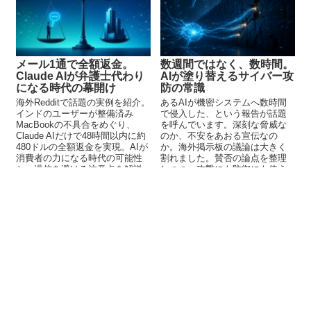
メール1通で全額返金。
数週間ではなく、数時間。
Claude AIが弁護士代わり
AIが塗り替えるサイバー攻
になる時代の幕開け
防の常識
海外Redditで話題の実例を紹介。
あるAIが機密システムへ数時間
インドのユーザーが整備済み
で侵入した、という報告が話題
MacBookの不具合をめぐり、
を呼んでいます。深刻な脅威な
Claude AIだけで48時間以内に約
のか、不安をあおる宣伝なの
480ドルの全額返金を実現。AIが
か。海外掲示板の議論は大きく
消費者の力になる時代の可能性
割れました。賛否の論点を整理
と、過信を避ける注意点を解説
しつつ、攻撃にも防御にも使え
します。
るAIが、サイバー攻防の前提を
どう変えるのかを考えます。