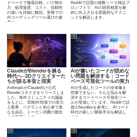
ドベースで徹底比較。バグ検出
Redditで話題の複数ソース検証プ
力、処理速度、コスト、信頼性
ロンプトで、AIの回答精度を劇
の違いを詳細に解説。実務での
的に向上させる実践的なテクニ
AIコーディングツール選びの参
ックを解説します。
考に。
AI
AI
ClaudeがBlenderを操る
AIが書いたコードが読めな
時代へ─3Dクリエイターた
い問題を解決する：コード
ちが語る本音と現実
ベース可視化ツールの実力
AnthropicがClaude向け公式
AIが生成したコードの全体像を
Blenderコネクタをリリースしま
把握できない。そんな悩みを解
した。海外コミュニティの議論
決するコードベース可視化ツー
をもとに、3D制作現場での実力
ルが登場しています。Redditで話
と限界、ベテランと初心者で異
題のNoodlesを参考に、AIコード
なる反応、トークン消費の懸念
時代の新しい開発手法を解説し
まで整理します。
ます。
AI
AI