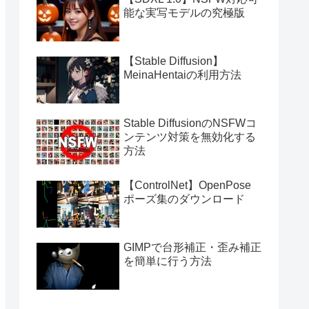
能な実写モデルの究極版
【Stable Diffusion】
MeinaHentaiの利用方法
Stable DiffusionのNSFWコ
ンテンツ対策を無効化する
方法
【ControlNet】OpenPose
ポーズ集のダウンロード
GIMPで台形補正・歪み補正
を簡単に行う方法