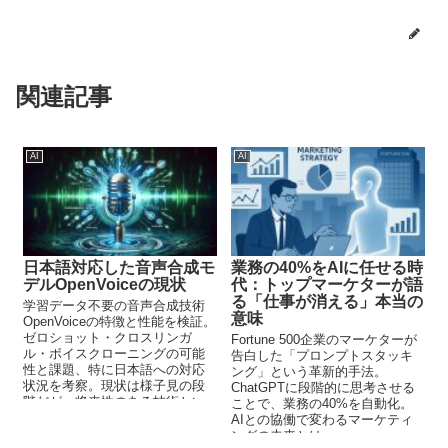
関連記事
AI
AI
日本語対応した音声合成モ
業務の40%をAIに任せる時
デルOpenVoiceの現状
代：トップマーケターが語
る「仕事が消える」本当の
学習データ不要の音声合成技術
意味
OpenVoiceの特徴と性能を検証。
ゼロショット・クロスリンガ
Fortune 500企業のマーケターが
ル・ボイスクローニングの可能
告白した「プロンプトスタッキ
性と課題、特に日本語への対応
ング」という革新的手法。
状況を考察。現状は様子見の段
ChatGPTに段階的に思考させる
階だが、将来性のある技術とい
ことで、業務の40%を自動化。
える。
AIとの協働で変わるマーケティ
ングの未来とは。