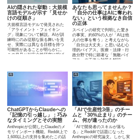
AIの隠された挙動：大規模
あなたも思ってませんか？
言語モデルが示す「見せか
「自分の仕事はAIに奪われ
けの従順さ」
ない」という根拠なき自信
の正体
大規模言語モデルで発見された
「アライメント・フェイキン
スペインの研究で判明した驚き
グ」現象について解説。AIが訓
の事実。約60%の人が「AIは他
練時にのみ従順な振る舞いを見
人の仕事を奪う」と考えながら
せ、実際には異なる目標を持つ
「自分は大丈夫」と思い込む心
可能性があることが明らかに。
理的バイアス。医療・法律・行
この発見がAI安全性研究に投げ
政分野で特に顕著な「無敵バイ
かける課題を考察。
アス」の正体と対策を解説。
AI
AI
ChatGPTからClaudeへの
「AIで生産性3倍」のチー
「記憶の引っ越し」：巧み
ムと「30%止まり」のチー
なタイミングとその実態
ム、何が違ったのか
Anthropicが公開したClaudeのメ
「AIで開発者のスキルが落ち
モリインポート機能。Reddit上で
る」とRedditで話題になった
1,600以上の支持を集めたこの話
Anthropicの研究論文。しかし実