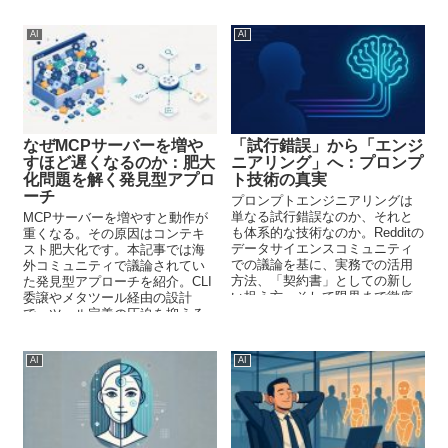
AI
AI
なぜMCPサーバーを増や
「試行錯誤」から「エンジ
すほど遅くなるのか：肥大
ニアリング」へ：プロンプ
化問題を解く発見型アプロ
ト技術の真実
ーチ
プロンプトエンジニアリングは
単なる試行錯誤なのか、それと
MCPサーバーを増やすと動作が
も体系的な技術なのか。Redditの
重くなる。その原因はコンテキ
データサイエンスコミュニティ
スト肥大化です。本記事では海
での議論を基に、実務での活用
外コミュニティで議論されてい
方法、「契約書」としての新し
た発見型アプローチを紹介。CLI
い捉え方、そして限界まで徹底
委譲やメタツール経由の設計
解説します。
で、ツール定義の圧迫を抑える
方法を解説します。
AI
AI