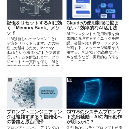
記憶をリセットするAIに効
Claudeの使用制限に悩ま
く「Memory Bank」メソ
ない！効率的なAI活用法
ッド
AIアシスタントの使用制限を効
果的に管理するテクニックを解
LLMは新しいセッションごとに
説。会話を短く保つ、タスクを
記憶をリセットします。この特
分割する、メッセージ編集を活
性に対処するため、Memory
用する、MCPなどの高度なツー
Bankという構造化された文書管
ルを使うなど、実践的な方法を
理システムを解説します。プロ
紹介します。
ジェクトの一貫性を保ち、AIと
の効率的な対話を実現する具体
的な方法を紹介します。
AI
AI
プロンプトエンジニアリン
GPT-5のシステムプロンプ
グは複雑すぎる？複雑化へ
ト流出騒動：AIの内部動作
の警鐘と原点回帰
が明らかに？
プロンプトエンジニアリングの
GPT-5のシステムプロンプトが流