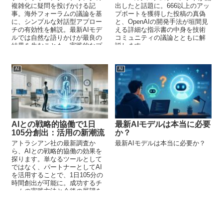
複雑化に疑問を投げかける記
出したと話題に。666以上のアッ
事。海外フォーラムの議論を基
プボートを獲得した投稿の真偽
に、シンプルな対話型アプロー
と、OpenAIの開発手法が垣間見
チの有効性を解説。最新AIモデ
える詳細な指示書の中身を技術
ルでは自然な語りかけが最良の
コミュニティの議論とともに解
結果を生むことも。実践的なプ
説します。
ロンプト作成の本質を探りま
す。
AI
AI
AIとの戦略的協働で1日
最新AIモデルは本当に必要
105分創出：活用の新潮流
か？
アトラシアン社の最新調査か
最新AIモデルは本当に必要か？
ら、AIとの戦略的協働の効果を
探ります。単なるツールとして
ではなく、パートナーとしてAI
を活用することで、1日105分の
時間創出が可能に。成功するチ
ームの実践方法と今後の展望を
解説します。