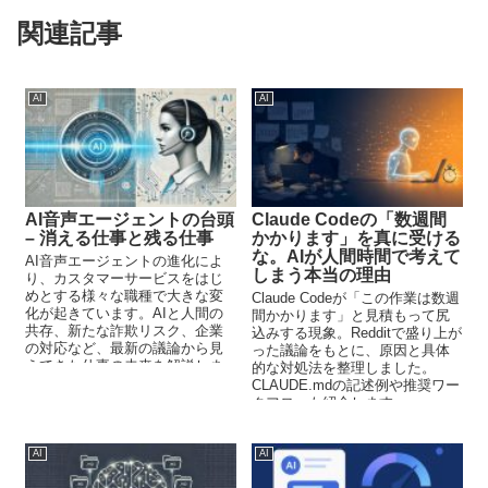
関連記事
AI
AI
AI音声エージェントの台頭
Claude Codeの「数週間
– 消える仕事と残る仕事
かかります」を真に受ける
な。AIが人間時間で考えて
AI音声エージェントの進化によ
しまう本当の理由
り、カスタマーサービスをはじ
めとする様々な職種で大きな変
Claude Codeが「この作業は数週
化が起きています。AIと人間の
間かかります」と見積もって尻
共存、新たな詐欺リスク、企業
込みする現象。Redditで盛り上が
の対応など、最新の議論から見
った議論をもとに、原因と具体
えてきた仕事の未来を解説しま
的な対処法を整理しました。
す。
CLAUDE.mdの記述例や推奨ワー
クフローも紹介します。
AI
AI