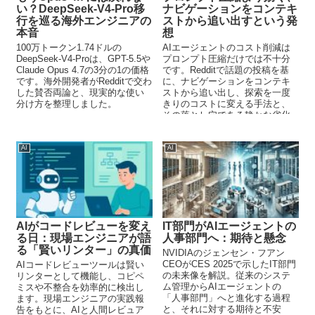
い？DeepSeek-V4-Pro移
ナビゲーションをコンテキ
行を巡る海外エンジニアの
ストから追い出すという発
本音
想
100万トークン1.74ドルの
AIエージェントのコスト削減は
DeepSeek-V4-Proは、GPT-5.5や
プロンプト圧縮だけでは不十分
Claude Opus 4.7の3分の1の価格
です。Redditで話題の投稿を基
です。海外開発者がRedditで交わ
に、ナビゲーションをコンテキ
した賛否両論と、現実的な使い
ストから追い出し、探索を一度
分け方を整理しました。
きりのコストに変える手法と、
その落とし穴である静かな劣化
への対策を解説します。
AI
AI
AIがコードレビューを変え
IT部門がAIエージェントの
る日：現場エンジニアが語
人事部門へ：期待と懸念
る「賢いリンター」の真価
NVIDIAのジェンセン・フアン
CEOがCES 2025で示したIT部門
AIコードレビューツールは賢い
の未来像を解説。従来のシステ
リンターとして機能し、コピペ
ム管理からAIエージェントの
ミスや不整合を効率的に検出し
「人事部門」へと進化する過程
ます。現場エンジニアの実践報
と、それに対する期待と不安
告をもとに、AIと人間レビュア