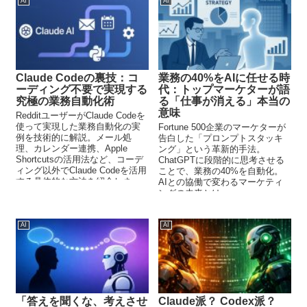
AI
AI
Claude Codeの裏技：コ
業務の40%をAIに任せる時
ーディング不要で実現する
代：トップマーケターが語
究極の業務自動化術
る「仕事が消える」本当の
意味
RedditユーザーがClaude Codeを
使って実現した業務自動化の実
Fortune 500企業のマーケターが
例を技術的に解説。メール処
告白した「プロンプトスタッキ
理、カレンダー連携、Apple
ング」という革新的手法。
Shortcutsの活用法など、コーデ
ChatGPTに段階的に思考させる
ィング以外でClaude Codeを活用
ことで、業務の40%を自動化。
する具体的な方法を紹介しま
AIとの協働で変わるマーケティ
す。
ングの未来とは。
AI
AI
「答えを聞くな、考えさせ
Claude派？ Codex派？