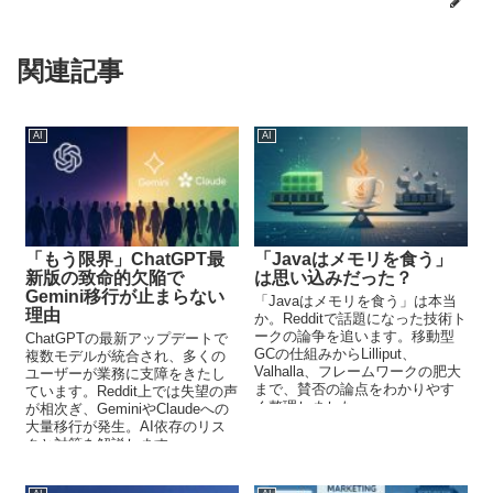
関連記事
AI
AI
「もう限界」ChatGPT最
「Javaはメモリを食う」
新版の致命的欠陥で
は思い込みだった？
Gemini移行が止まらない
「Javaはメモリを食う」は本当
理由
か。Redditで話題になった技術ト
ークの論争を追います。移動型
ChatGPTの最新アップデートで
GCの仕組みからLilliput、
複数モデルが統合され、多くの
Valhalla、フレームワークの肥大
ユーザーが業務に支障をきたし
まで、賛否の論点をわかりやす
ています。Reddit上では失望の声
く整理しました。
が相次ぎ、GeminiやClaudeへの
大量移行が発生。AI依存のリス
クと対策を解説します。