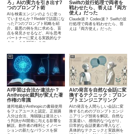
ろ」AIの実力を引き出す7
Swiftの並行処理で両者を
つのプロンプト術
戦わせたら、答えは『両方
使え』だった
AIを検索エンジンのように使っ
ていませんか？Redditで話題にな
Claude派？ Codex派？ Swiftの並
った7つのプロンプト戦略を紹
行処理で両者を戦わせたら、答
介。最悪の例を先に求める、盲
えは『両方使え』だった
点を発見させるなど、AIを思考
パートナーに変える実践的なテ
クニックを解説します。
AI
AI
AI学習は合法か違法か？
AIの発言を自然な会話に変
Anthropic裁判が変えた著
換するテクニック：プロン
作権の常識
プトエンジニアリング
連邦地裁がAnthropicの書籍使用
AIの発言を人間らしい会話に変
をフェアユースと認定。正規購
換するためのプロンプトエンジ
入分は合法、海賊版は違法とい
ニアリング技術を解説。自然な
う判決がAI開発に与える影響を
言葉遣い、感情的なつながり、
解説。創作者の権利とイノベー
日常的な会話要素の導入など、
ションの新たなバランスを探
具体的なテクニックと実践例を