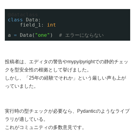
@dataclass
class
Data:
field_1: 
int
a 
=
Data(
"one"
)  
# エラーにならない
投稿者は、エディタの警告やmypy/pyrightでの静的チェッ
クを型安全性の根拠として挙げました。
しかし、「25年の経験でそれか」という厳しい声も上が
っていました。
実行時の型チェックが必要なら、Pydanticのようなライブ
ラリが適している。
これがコミュニティの多数意見です。