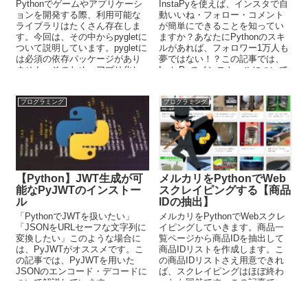
Pythonでゲームやアプリケーシ
InstaPyを使えば、インスタで自
ョンを開発する際、利用可能な
動いいね・フォロー・コメント
ライブラリはたくさん存在しま
が簡単にできることを知ってい
す。今回は、その中からpygletに
ますか？あなたにPythonのスキ
ついて説明しています。pygletに
ルがあれば、フォロワー1万人も
は必須の依存パッケージがあり
夢ではない！？この記事では、
ません。そのため、アプリ化し
InstaPyのインストールについて
て配布することが非常に容易と
解説しています。
言えます。
プログラミング
プログラミング
【Python】JWT生成が可
メルカリをPythonでWeb
能なPyJWTのインストー
スクレイピングする【商品
ル
IDの抽出】
「PythonでJWTを扱いたい」
メルカリをPythonでWebスクレ
「JSONをURLセーフな文字列に
イピングしていきます。商品一
変換したい」このような場合に
覧ページから商品IDを抽出して
は、PyJWTがオススメです。こ
商品IDリストを作成します。こ
の記事では、PyJWTを用いた
の商品IDリストさえ用意できれ
JSONのエンコード・デコードに
ば、スクレイピングはほぼ終わ
ついて解説しています。
ったも同然です。この記事で
は、メルカリをスクレイピング
する方法をわかりやすく解説し