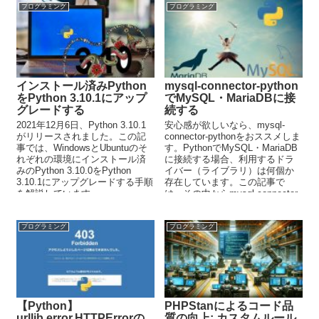
ています。
プログラミング
プログラミング
インストール済みPython
mysql-connector-python
をPython 3.10.1にアップ
でMySQL・MariaDBに接
グレードする
続する
2021年12月6日、Python 3.10.1
安心感が欲しいなら、mysql-
がリリースされました。この記
connector-pythonをおススメしま
事では、WindowsとUbuntuのそ
す。PythonでMySQL・MariaDB
れぞれの環境にインストール済
に接続する場合、利用するドラ
みのPython 3.10.0をPython
イバー（ライブラリ）は何個か
3.10.1にアップグレードする手順
存在しています。この記事で
を解説しています。
は、その中からmysql-connector-
pythonをおススメする理由を説
明しています。
プログラミング
プログラミング
【Python】
PHPStanによるコード品
urllib.error.HTTPErrorの
質の向上: カスタムルール