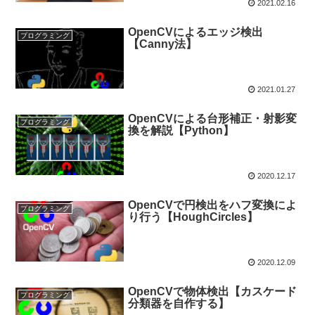
2021.02.16
OpenCVによるエッジ検出
プログラミング
【Canny法】
2021.01.27
OpenCVによる台形補正・射影変
プログラミング
換を解説【Python】
2020.12.17
OpenCVで円検出をハフ変換によ
プログラミング
り行う【HoughCircles】
2020.12.09
OpenCVで物体検出【カスケード
プログラミング
分類器を自作する】