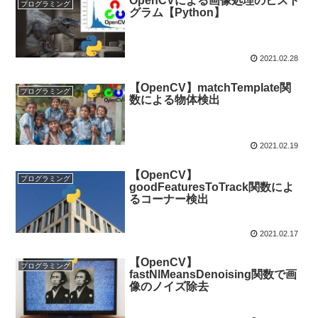
OpenCVによる画像処理のヒスト
プログラミング
グラム【Python】
2021.02.28
【OpenCV】matchTemplate関
プログラミング
数による物体検出
2021.02.19
【OpenCV】
プログラミング
goodFeaturesToTrack関数によ
るコーナー検出
2021.02.17
【OpenCV】
プログラミング
fastNlMeansDenoising関数で画
像のノイズ除去