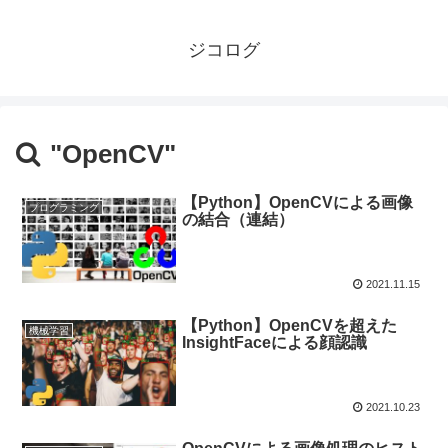
ジコログ
"OpenCV"
【Python】OpenCVによる画像
プログラミング
の結合（連結）
2021.11.15
【Python】OpenCVを超えた
機械学習
InsightFaceによる顔認識
2021.10.23