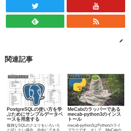
関連記事
プログラミング
プログラミング
PostgreSQLの使い方を学
MeCabのラッパーである
ぶためにサンプルデータベ
mecab-python3のインス
ースを用意する
トール
複雑なSQLのクエリをいろいろ
mecab-python3はPythonのライ
と試したい場合、自由にできる
ブラリです。そして、MeCabの