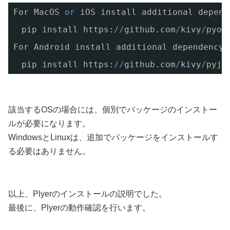
For MacOS 
or
iOS install additional depend
　pip install https:
/
/
github.com
/
kivy
/
pyob
For Android install additional dependency 
　pip install https:
/
/
github.com
/
kivy
/
pyjn
該当するOSの場合には、個別でパッケージのインストー
ルが必要になります。
WindowsとLinuxは、追加でパッケージをインストールす
る必要はありません。
以上、Plyerのインストールの説明でした。
最後に、Plyerの動作確認を行います。