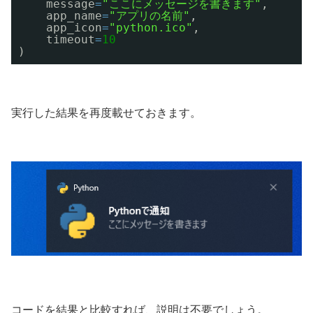
message
=
"ここにメッセージを書きます"
,
app_name
=
"アプリの名前"
,
app_icon
=
"python.ico"
,
timeout
=
10
)
実行した結果を再度載せておきます。
コードを結果と比較すれば、説明は不要でしょう。