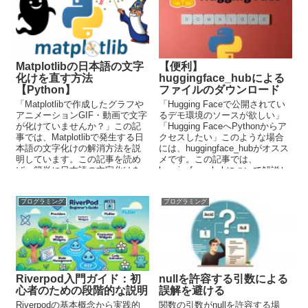
Matplotlibの日本語の文字
【便利】
化けを直す方法
huggingface_hubによる
【Python】
ファイルのダウンロード
「Matplotlibで作成したグラフや
「Hugging Faceで公開されてい
アニメーションGIF・動画で文字
るデモ環境のソースが欲しい」
が化けていませんか？」この記
「Hugging FaceへPythonからア
事では、Matplotlibで発生する日
クセスしたい」このような場合
本語の文字化けの解消方法を説
には、huggingface_hubがオスス
明しています。この記事を読め
メです。この記事では、
ば、簡単に日本語の文字化けを
huggingface_hubについて解説し
直すことが可能です。
ています。
プログラミング
プログラミング
Riverpod入門ガイド：初
nullを許容する引数による
心者のための段階的な説明
誤解を避ける
Riverpodの基本概念から実践的
関数の引数がnullを許容する場