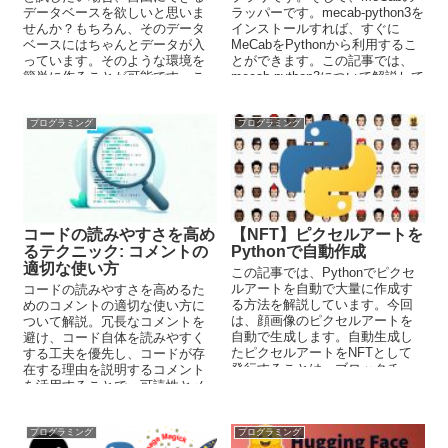
データベースを欲しいと思いま
ラッパーです。mecab-python3を
せんか？もちろん、そのデータ
インストールすれば、すぐに
ベースにはちゃんとデータが入
MeCabをPythonから利用するこ
っています。そのような環境を
とができます。この記事では、
簡単に作ることが可能です。こ
mecab-python3について解説して
の記事では、そのサンプルデー
います。
タベースの作り方を解説してい
ます。
プログラミング
プログラミング
コードの読みやすさを高め
【NFT】ピクセルアートを
るテクニック: コメントの
Pythonで自動作成
適切な使い方
この記事では、Pythonでピクセ
ルアートを自動で大量に作成す
コードの読みやすさを高めるた
る方法を解説しています。今回
めのコメントの適切な使い方に
は、顔画像のピクセルアートを
ついて解説。冗長なコメントを
自動で生成します。自動生成し
避け、コード自体を読みやすく
たピクセルアートをNFTとして
する工夫を優先し、コードが存
発行することは、ブロックチェ
在する理由を説明するコメント
ーンアプリ開発で役に立つかも
を活用することで、可読性とメ
しれません。
ンテナンス性を向上させるテク
ニックを紹介します。
プログラミング
プログラミング