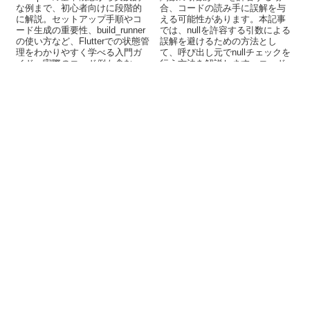
な例まで、初心者向けに段階的
合、コードの読み手に誤解を与
に解説。セットアップ手順やコ
える可能性があります。本記事
ード生成の重要性、build_runner
では、nullを許容する引数による
の使い方など、Flutterでの状態管
誤解を避けるための方法とし
理をわかりやすく学べる入門ガ
て、呼び出し元でnullチェックを
イド。実際のコード例も含む。
行う方法を解説します。コード
の品質を向上させるためのベス
トプラクティスをご紹介しま
す。