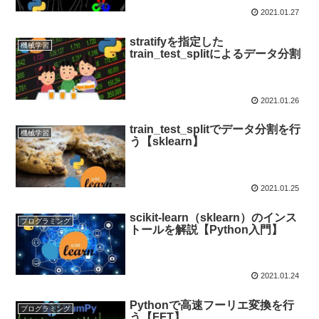
2021.01.27
stratifyを指定した
機械学習
train_test_splitによるデータ分割
2021.01.26
train_test_splitでデータ分割を行
機械学習
う【sklearn】
2021.01.25
scikit-learn（sklearn）のインス
プログラミング
トールを解説【Python入門】
2021.01.24
Pythonで高速フーリエ変換を行
プログラミング
う【FFT】