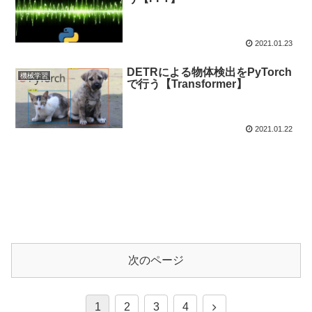
2021.01.23
DETRによる物体検出をPyTorch
機械学習
で行う【Transformer】
2021.01.22
次のページ
1
2
3
4