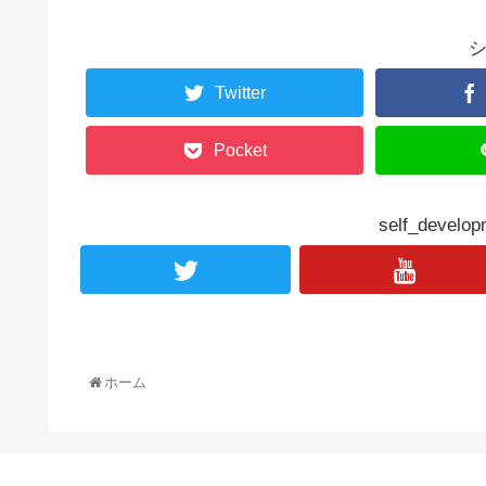
Twitter
Pocket
self_deve
ホーム