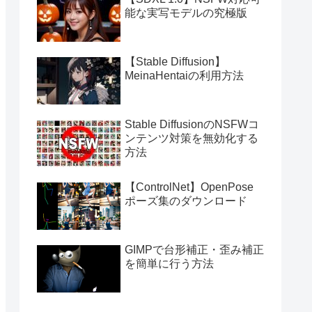
能な実写モデルの究極版
【Stable Diffusion】
MeinaHentaiの利用方法
Stable DiffusionのNSFWコ
ンテンツ対策を無効化する
方法
【ControlNet】OpenPose
ポーズ集のダウンロード
GIMPで台形補正・歪み補正
を簡単に行う方法