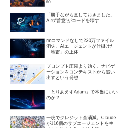
話
「勝手ながら直しておきました」
AIの”善意”がコードを壊す
rmコマンドなしで220万ファイル
消失。AIエージェントが仕掛けた
「地雷」の正体
プロンプト圧縮より効く、ナビゲ
ーションをコンテキストから追い
出すという発想
「とりあえずAdam」で本当にいい
のか？
一晩でクレジット全消滅。Claude
が116個のサブエージェントを生