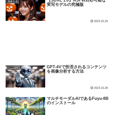
【SDXL 1.0】NSFW対応可能な
画像生成
実写モデルの究極版
2023.10.29
GPT-4Vで拒否されるコンテンツ
ChatGPT
を画像分析する方法
2023.10.28
マルチモーダルAIであるFuyu-8B
ツール
のインストール