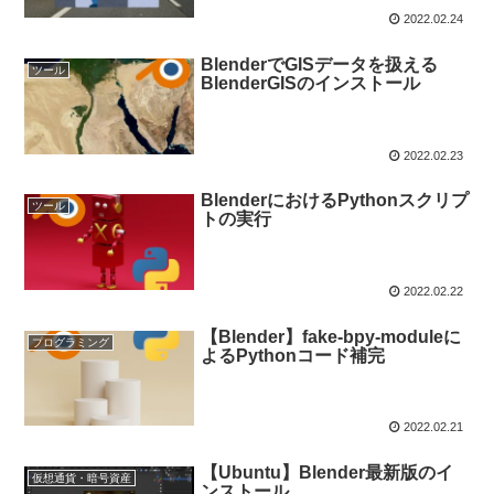
2022.02.24
BlenderでGISデータを扱える
ツール
BlenderGISのインストール
2022.02.23
BlenderにおけるPythonスクリプ
ツール
トの実行
2022.02.22
【Blender】fake-bpy-moduleに
プログラミング
よるPythonコード補完
2022.02.21
【Ubuntu】Blender最新版のイ
仮想通貨・暗号資産
ンストール