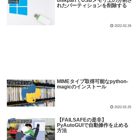
diskpartでUSBメモリ上の分割さ
ツール
れたパーティションを削除する
2022.02.26
MIMEタイプ取得可能なpython-
プログラミング
magicのインストール
2022.02.25
【FAILSAFEの是非】
プログラミング
PyAutoGUIで自動操作を止める
方法