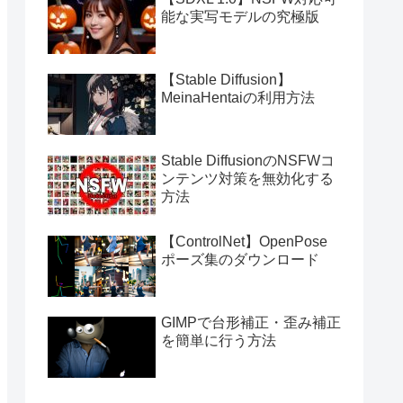
能な実写モデルの究極版
【Stable Diffusion】
MeinaHentaiの利用方法
Stable DiffusionのNSFWコ
ンテンツ対策を無効化する
方法
【ControlNet】OpenPose
ポーズ集のダウンロード
GIMPで台形補正・歪み補正
を簡単に行う方法