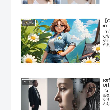
【C
画像生成
XL
「C
た質
がオ
きる
Re
ツール
UI
「A
画像
なり
方を