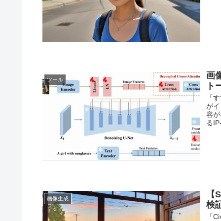
画
ツール
ト
「す
がイ
容が
るI
【S
画像生成
検
「C