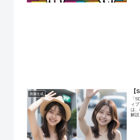
【S
画像生成
「S
ィブ
は、
解説