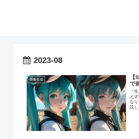
2023-08
【S
画像生成
で
「生
えず
なり
説し