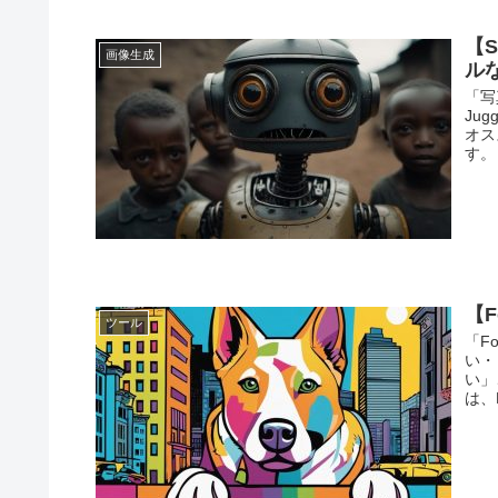
【S
画像生成
ル
「写
Ju
オス
す。
【F
ツール
「F
い・
い」
は、