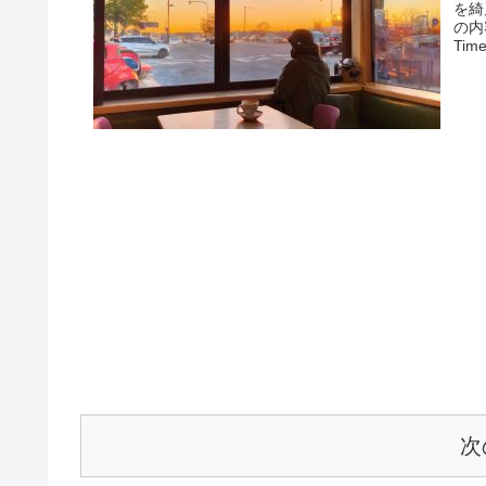
を綺
の内
Ti
次