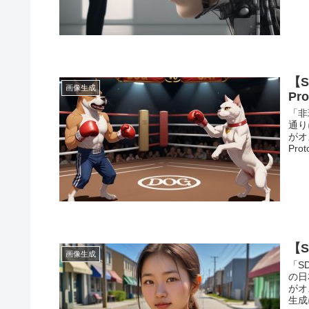
【
画像生成
Pro
「非
通り
がオ
Pr
【S
画像生成
「S
の日
がオ
生成