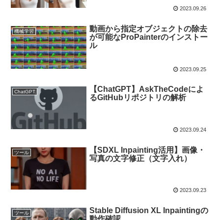
2023.09.26
動画から指定オブジェクトの除去
機械学習
が可能なProPainterのインストー
ル
2023.09.25
【ChatGPT】AskTheCodeによ
ChatGPT
るGitHubリポジトリの解析
2023.09.24
【SDXL Inpainting活用】画像・
ツール
写真の文字修正（文字入れ）
2023.09.23
Stable Diffusion XL Inpaintingの
ツール
動作確認