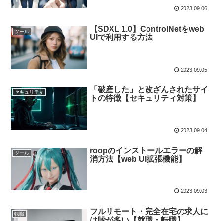
2023.09.06
【SDXL 1.0】ControlNetをweb
ツール
UIで利用する方法
2023.09.05
「破産した」と改ざんされたサイ
セキュリティ
トの特徴【セキュリティ対策】
2023.09.04
roopのインストールエラーの解
ツール
消方法【web UI拡張機能】
2023.09.03
フルリモート・完全在宅の求人に
転職
は嘘が多い【就職・転職】