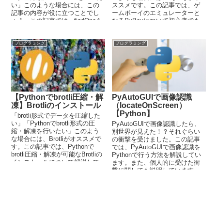
い」このような場合には、この
ススメです。この記事では、ゲ
記事の内容が役に立つことでし
ームボーイのエミュレーターと
ょう。この記事では、findOneを
なるPyBoyについて初心者でも
使ってMongoDBから最新のレコ
わかるように詳しく解説してい
ードを取得する方法を解説して
ます。
います。
プログラミング
プログラミング
【Pythonでbrotli圧縮・解
PyAutoGUIで画像認識
凍】Brotliのインストール
（locateOnScreen）
【Python】
「brotli形式でデータを圧縮した
い」「Pythonでbrotli形式の圧
PyAutoGUIで画像認識したら、
縮・解凍を行いたい」このよう
別世界が見えた！？それぐらい
な場合には、Brotliがオススメで
の衝撃を受けました。この記事
す。この記事では、Pythonで
では、PyAutoGUIで画像認識を
brotli圧縮・解凍が可能なBrotliの
Pythonで行う方法を解説してい
インストールについて解説して
ます。また、個人的に受けた衝
います。
撃に関しても説明しています。
プログラマーとして、新たな扉
を開けたような感じです。