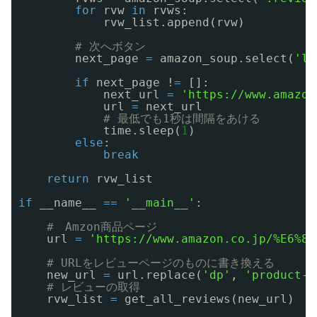
for
rvw 
in
rvws:
rvw_list.append(rvw)
# 次へボタン
next_page 
=
amazon_soup.select(
'li
if
next_page !
=
[]:    
next_url 
=
'https://www.amazon
url 
=
next_url
# 最低でも1秒は間隔をあける
time.sleep(
1
)       
else
:
break
return
rvw_list
if
__name__ 
=
=
'__main__'
:
#　Amzon商品ページ
url 
=
'https://www.amazon.co.jp/%E6%89
# URLをレビューページのものに書き換える
new_url 
=
url.replace(
'dp'
, 
'product-r
# レビューの取得
rvw_list 
=
get_all_reviews(new_url)   