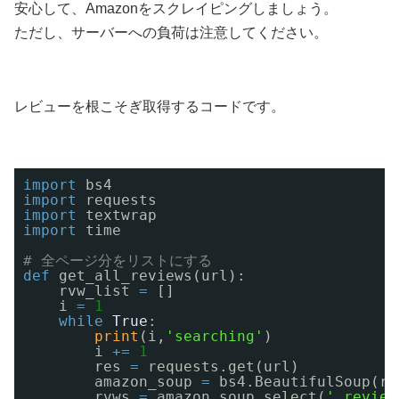
安心して、Amazonをスクレイピングしましょう。
ただし、サーバーへの負荷は注意してください。
レビューを根こそぎ取得するコードです。
import
bs4         
import
requests    
import
textwrap    
import
time
# 全ページ分をリストにする
def
get_all_reviews(url):
rvw_list 
=
[]
i 
=
1
while
True
:
print
(i,
'searching'
)
i 
+
=
1
res 
=
requests.get(url)
amazon_soup 
=
bs4.BeautifulSoup(re
rvws 
=
amazon_soup.select(
'.review