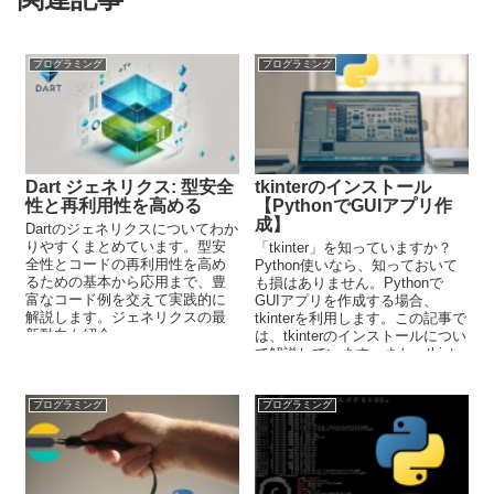
プログラミング
プログラミング
Dart ジェネリクス: 型安全
tkinterのインストール
性と再利用性を高める
【PythonでGUIアプリ作
成】
Dartのジェネリクスについてわか
りやすくまとめています。型安
「tkinter」を知っていますか？
全性とコードの再利用性を高め
Python使いなら、知っておいて
るための基本から応用まで、豊
も損はありません。Pythonで
富なコード例を交えて実践的に
GUIアプリを作成する場合、
解説します。ジェネリクスの最
tkinterを利用します。この記事で
新動向も紹介。
は、tkinterのインストールについ
て解説しています。また、tkinter
の現在地と将来性についても解
説しています。
プログラミング
プログラミング