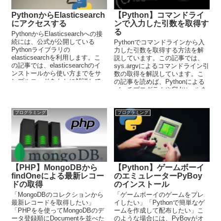
PythonからElasticsearch
【Python】コマンドライ
にアクセスする
ンで入力した引数を取得す
る
PythonからElasticsearchへの接
続には、公式が公開している
Pythonでコマンドラインから入
Pythonライブラリの
力した引数を取得する方法を解
elasticsearchを利用します。こ
説しています。この記事では、
の記事では、elasticsearchのイ
sys.argvによるコマンドライン引
ンストールから使い方までをサ
数の取得を解説しています。こ
ンプルコードをもとに解説して
の記事を読めば、Pythonによる
います。
バッチプログラムやCLIツールを
開発することができるようにな
ります。
プログラミング
プログラミング
【PHP】MongoDBから
【Python】ゲームボーイ
findOneによる最新レコー
のエミュレーターPyBoy
ドの取得
のインストール
「MongoDBのコレクションから
「ゲームボーイのゲームをプレ
最新レコードを取得したい」
イしたい」「Pythonで簡単なゲ
「PHPをを使ってMongoDBのデ
ームを作成して配布したい」こ
ータ登録順にDocumentを並べた
のような場合には、PyBoyがオ