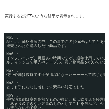
実行すると以下のような結果が表示されます。
No5 :
品不足、価格高騰の中、この量でこのお値段はとてもあり
発売されたら購入したい商品です。
No6 :
インフルエンザ、胃腸炎の時期ですが、通年使用していま
ルティッシュで手先やテーブル、買い物商品を拭いていま
No7 :
使い心地は抜群です手が清潔になったーーーって感じがし
No8 :
とても手になじむ感じです素早い対応でした
No9 :
手指消毒剤は案外高額なものが多い。私は飲食店を経営し
、あまり多すぎない容量のものとしてこれを選んだ。今の
も残らないので良い。