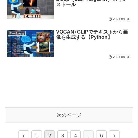
ストール
2021.09.01
VQGAN+CLIPでテキストから画
データ分析
像を生成する【Python】
2021.08.31
次のページ
1
2
3
4
…
6