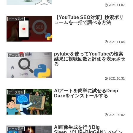
2021.11.07
【YouTube SEO対策】検索ボリ
データ分析
ュームを一括で調べる方法
2021.11.04
pytubeを使ってYouTubeの検索
データ分析
結果に視聴回数と評価を表示させ
る
2021.10.31
AIアートを簡単に試せるDeep
データ分析
Dazeをインストールする
2021.09.02
AI画像生成を行うBig
データ分析
Sleep（CLIP+BigGAN）のイン