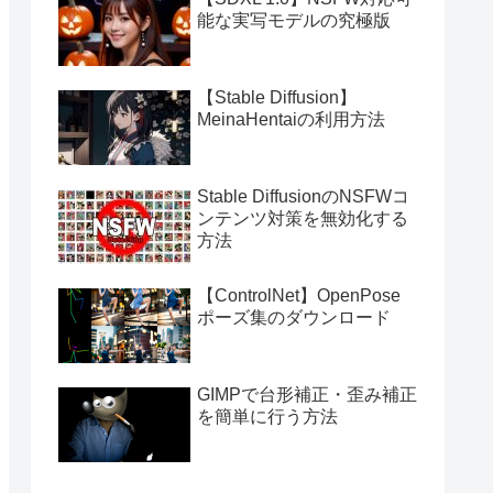
能な実写モデルの究極版
【Stable Diffusion】
MeinaHentaiの利用方法
Stable DiffusionのNSFWコ
ンテンツ対策を無効化する
方法
【ControlNet】OpenPose
ポーズ集のダウンロード
GIMPで台形補正・歪み補正
を簡単に行う方法