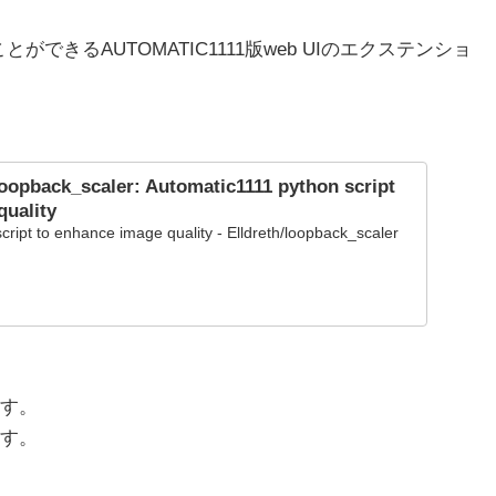
ことができるAUTOMATIC1111版web UIのエクステンショ
loopback_scaler: Automatic1111 python script
quality
cript to enhance image quality - Elldreth/loopback_scaler
す。
す。