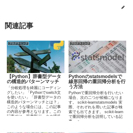
関連記事
プログラミング
プログラミング
【Python】辞書型データ
Pythonのstatsmodelsで
の構造的パターンマッチ
線形回帰の重回帰分析を行
う方法
「分岐処理を綺麗にコーディン
グしたい」「Pythonでswitch文
Pythonで重回帰分析を行いたい
を使いたい」「辞書型データの
場合、次の二つが候補になりま
構造的パターンマッチとは？」
す。 scikit-learnstatsmodels 実
このような場合には、この記事
際、それぞれを用いた記事が検
の内容が参考となります。この
索でも出てきます。 scikit-learn
記事では、辞書型データの構造
で重回帰分析を説明している記
的パターンマッチについて解説
事。 s...
しています。