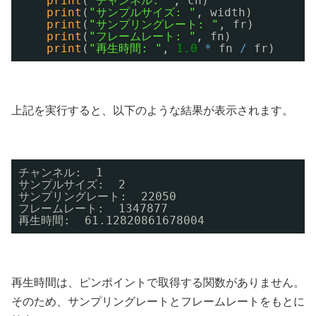
print
(
"チャンネル: "
, ch)
print
(
"サンプルサイズ: "
, width)
print
(
"サンプリングレート: "
, fr)
print
(
"フレームレート: "
, fn)
print
(
"再生時間: "
, 
1.0
*
fn 
/
fr)
上記を実行すると、以下のような結果が表示されます。
チャンネル:  1
サンプルサイズ:  2
サンプリングレート:  22050
フレームレート:  1347877
再生時間:  61.12820861678004
再生時間は、ピンポイントで取得する関数がありません。
そのため、サンプリングレートとフレームレートをもとに