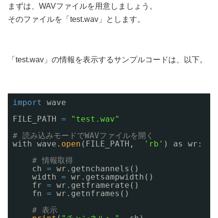
まずは、WAVファイルを用意しましょう。
そのファイルを「test.wav」とします。
「test.wav」の情報を表示するサンプルコードは、以下。
import
wave
FILE_PATH 
=
"test.wav"
# 読み込みモードでWAVファイルを開く
with wave.
open
(FILE_PATH,  
'rb'
) as wr:
# 情報取得
ch 
=
wr.getnchannels()
width 
=
wr.getsampwidth()
fr 
=
wr.getframerate()
fn 
=
wr.getnframes()
# 表示