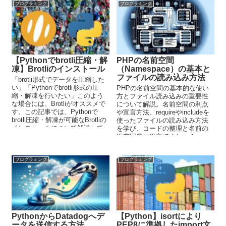
プログラミング
プログラミング
【Pythonでbrotli圧縮・解
PHPの名前空間
凍】Brotliのインストール
（Namespace）の基本と
ファイルの読み込み方法
「brotli形式でデータを圧縮した
い」「Pythonでbrotli形式の圧
PHPの名前空間の基本的な使い
縮・解凍を行いたい」このよう
方とファイル読み込みの重要性
な場合には、Brotliがオススメで
について解説。名前空間の利点
す。この記事では、Pythonで
や宣言方法、requireやincludeを
brotli圧縮・解凍が可能なBrotliの
使ったファイルの読み込み方法
インストールについて解説して
を学び、コードの整理と名前の
います。
衝突回避に役立てましょう。
プログラミング
プログラミング
PythonからDatadogへデ
【Python】isortにより
ータを送信する方法
PEP8に準拠したimport文