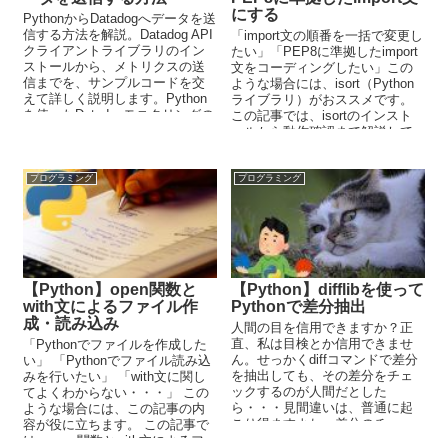
にする
PythonからDatadogへデータを送
信する方法を解説。Datadog API
「import文の順番を一括で変更し
クライアントライブラリのイン
たい」「PEP8に準拠したimport
ストールから、メトリクスの送
文をコーディングしたい」この
信までを、サンプルコードを交
ような場合には、isort（Python
えて詳しく説明します。Python
ライブラリ）がおススメです。
を使ったDatadogモニタリングの
この記事では、isortのインスト
第一歩を踏み出しましょう。
ールから動作確認まで解説して
います。
プログラミング
プログラミング
【Python】open関数と
【Python】difflibを使って
with文によるファイル作
Pythonで差分抽出
成・読み込み
人間の目を信用できますか？正
直、私は目検とか信用できませ
「Pythonでファイルを作成した
ん。せっかくdiffコマンドで差分
い」 「Pythonでファイル読み込
を抽出しても、その差分をチェ
みを行いたい」 「with文に関し
ックするのが人間だとした
てよくわからない・・・」 この
ら・・・見間違いは、普通に起
ような場合には、この記事の内
こり得ますよね。差分のチェッ
容が役に立ちます。 この記事で
クをプログラムでやろうとする
は、open関数とwith文によるフ