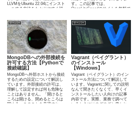
LLVMをUbuntu 22.04にインスト
す。この記事では、
ールする方法をわかりやすく説
OpenLiteSpeedのサイトを無料で
明しています。
SSL化する方法を解説していま
す。
サーバー
サーバー
MongoDBへの外部接続を
Vagrant（ベイグラント）
許可する方法【Pythonで
のインストール
接続確認】
【Windows】
MongoDBへ外部ホストから接続
Vagrant（ベイグラント）のイン
するための設定について解説し
ストール方法について解説して
ています。外部接続の許可は、
います。Vagrantに関しての説明
理解して設定すれば何も危険な
なんて聞きたくなくて、早くイ
ことはありません。「開けると
ンストールしたい人向けの記事
ころは開ける、閉めるところは
内容です。実際、業務で調べて
閉める」このことを意識すれ
いるときにはウダウダと書かれ
ば、セキュリティなんてそんな
るとウザイのですよね。
大層なことではありません。