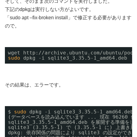
そして、そのまま次のコマンドを実行しました。
下記のdpkgは実行しない方がよいです。
「sudo apt –fix-broken install」で修正する必要があります
ので。
wget http:
//archive
.ubuntu.com
/ubuntu/pool
sudo
dpkg -i sqlite3_3.35.5-1_amd64.deb
その結果は、エラーです。
$ 
sudo
dpkg -i sqlite3_3.35.5-1_amd64.deb 
(データベースを読み込んでいます ... 現在 96260
sqlite3_3.35.5-1_amd64.deb を展開する準備を
sqlite3 (3.35.5-1) で (3.35.5-1 に) 上書
dpkg: 依存関係の問題により sqlite3 の設定ができま