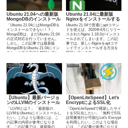
Ubuntu 21.04への最新版
Ubuntu 21.04に最新版
MongoDBのインストール
Nginxをインストールする
「Ubuntu 21.04にはMongoDBを
Ubuntu 21.04で普通にaptコマン
インストールできない！？」
ドを使えば、2020年4月にリリー
MongoDBは、まだUbuntu 21.04
スされたNginx 1.18.0がインスト
の正式対応を行っていません。
ールされてしまいます。この記
しかし、この記事では最新版
事では、新しいNginxをaptコマ
MongoDBをUbuntu 21.04にイン
ンドでインストールする方法を
ストールする方法を解説してい
解説しています。
ます。
サーバー
サーバー
【Ubuntu】最新バージョ
【OpenLiteSpeed】Let’s
ンのLLVMのインストール
EncryptによるSSL化
「LLVMとは？」「最新版の
「OpenLiteSpeedで構築したサイ
LLVMをUbuntuにインストールし
トをSSL化したい」「無料でSSL
たい」このような場合には、こ
証明書発行が可能なLet's Encrypt
の記事の内容が参考になりま
を利用したい」このような場合
す。この記事では、最新版の
には、この記事が参考になりま