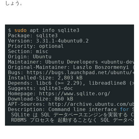
しょう。
$ 
sudo
apt info sqlite3
Package: sqlite3
Version: 3.31.1-4ubuntu0.2
Priority: optional
Section: misc
Origin: Ubuntu
Maintainer: Ubuntu Developers <ubuntu-deve
Original-Maintainer: Laszlo Boszormenyi (G
Bugs: https:
//bugs
.launchpad.net
/ubuntu/
+f
Installed-Size: 2,803 kB
Depends: libc6 (>= 2.29), libreadline8 (>=
Suggests: sqlite3-doc
Homepage: https:
//www
.sqlite.org/
Download-Size: 860 kB
APT-Sources: http:
//archive
.ubuntu.com
/ubu
Description: Command line interface 
for
SQ
SQLite は SQL データベースエンジンを実装する 
RDBMS プロセスを 起動することなく SQL データ