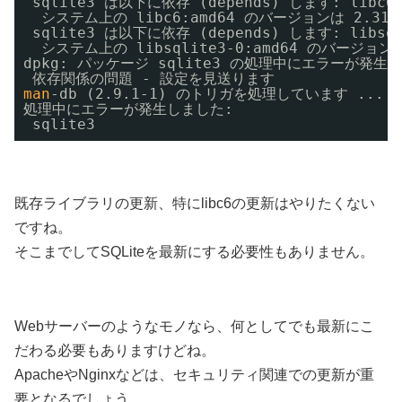
sqlite3 は以下に依存 (depends) します: libc6 
システム上の libc6:amd64 のバージョンは 2.31-0
sqlite3 は以下に依存 (depends) します: libsqli
システム上の libsqlite3-0:amd64 のバージョンは 
dpkg: パッケージ sqlite3 の処理中にエラーが発生し
依存関係の問題 - 設定を見送ります 
man
-db (2.9.1-1) のトリガを処理しています ... 
処理中にエラーが発生しました: 
sqlite3
既存ライブラリの更新、特にlibc6の更新はやりたくない
ですね。
そこまでしてSQLiteを最新にする必要性もありません。
Webサーバーのようなモノなら、何としてでも最新にこ
だわる必要もありますけどね。
ApacheやNginxなどは、セキュリティ関連での更新が重
要となるでしょう。