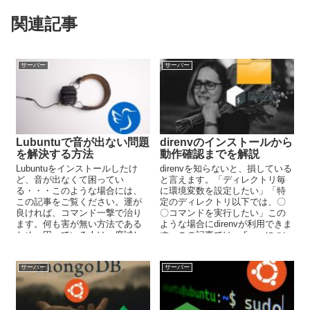
関連記事
サーバー
サーバー
Lubuntuで音が出ない問題
direnvのインストールから
を解決する方法
動作確認までを解説
Lubuntuをインストールしたけ
direnvを知らないと、損している
ど、音が出なくて困ってい
と言えます。「ディレクトリ毎
る・・・このような場合には、
に環境変数を設定したい」「特
この記事をご覧ください。運が
定のディレクトリ以下では、〇
良ければ、コマンド一撃で治り
〇コマンドを実行したい」この
ます。何も害が無い方法である
ような場合にdirenvが利用できま
ため、困っている人は一度試し
す。この記事では、direnvについ
てみてください。
て詳しく解説しています。
サーバー
サーバー