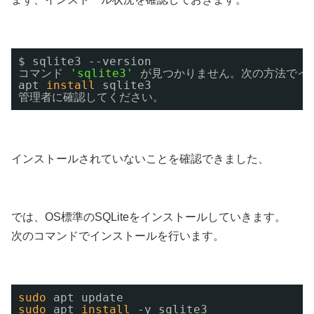
$ sqlite3 --version 
コマンド 
'sqlite3'
が見つかりません。次の方法でイ
apt 
install
sqlite3 
管理者に確認してください。
インストールされていないことを確認できました、
では、OS標準のSQLiteをインストールしていきます。
次のコマンドでインストールを行います。
sudo
apt update
sudo
apt 
install
-y sqlite3