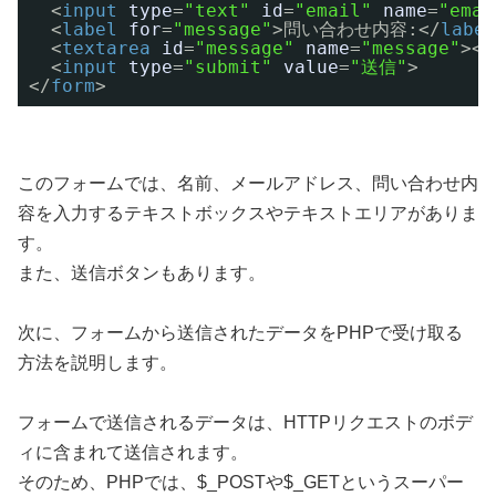
<
input
type
=
"text"
id
=
"email"
name
=
"emai
<
label
for
=
"message"
>問い合わせ内容:</
label
<
textarea
id
=
"message"
name
=
"message"
></
<
input
type
=
"submit"
value
=
"送信"
>
</
form
>
このフォームでは、名前、メールアドレス、問い合わせ内
容を入力するテキストボックスやテキストエリアがありま
す。
また、送信ボタンもあります。
次に、フォームから送信されたデータをPHPで受け取る
方法を説明します。
フォームで送信されるデータは、HTTPリクエストのボデ
ィに含まれて送信されます。
そのため、PHPでは、$_POSTや$_GETというスーパー