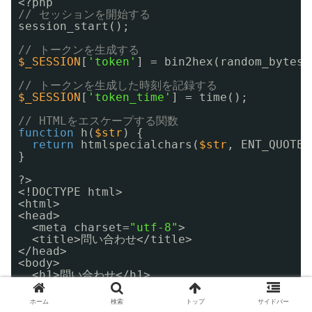
<?php
// セッションを開始する
session_start();
// トークンを生成する
$_SESSION
[
'token'
] = bin2hex(random_bytes(
// トークンを生成した時刻を記録する
$_SESSION
[
'token_time'
] = time();
// HTMLをエスケープする関数
function
h(
$str
) {
return
htmlspecialchars(
$str
, ENT_QUOTES
}
?>
<!DOCTYPE html>
<html>
<head>
<meta charset=
"utf-8"
>
<title>問い合わせ</title>
</head>
<body>
<h1>問い合わせ</h1>
<form action=
"send.php"
method=
"post"
>
<label 
for
=
"name"
>名前:</label><br>
ホーム
検索
トップ
サイドバー
<input type=
"text"
name=
"name"
id=
"nam