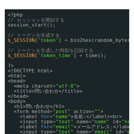
<?php
// セッションを開始する
session_start();
// トークンを生成する
$_SESSION
[
'token'
] = bin2hex(random_bytes(
// トークンを生成した時刻を記録する
$_SESSION
[
'token_time'
] = time();
?>
<!DOCTYPE html>
<html>
<head>
<meta charset=
"utf-8"
>
<title>問い合わせ</title>
</head>
<body>
<h1>問い合わせ</h1>
<form method=
"post"
action=
""
>
<label 
for
=
"name"
>名前:</label><br>
<input type=
"text"
name=
"name"
id=
"nam
<label 
for
=
"email"
>メールアドレス:</label
<input type=
"text"
name=
"email"
id=
"em