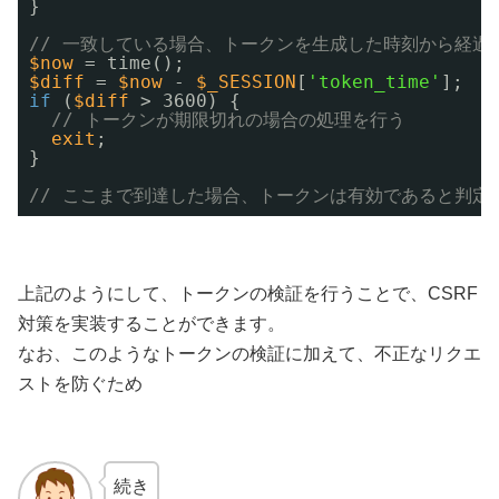
}
// 一致している場合、トークンを生成した時刻から経過
$now
= time();
$diff
= 
$now
- 
$_SESSION
[
'token_time'
];
if
(
$diff
> 3600) {
// トークンが期限切れの場合の処理を行う
exit
;
}
// ここまで到達した場合、トークンは有効であると判定
上記のようにして、トークンの検証を行うことで、CSRF
対策を実装することができます。
なお、このようなトークンの検証に加えて、不正なリクエ
ストを防ぐため
続き