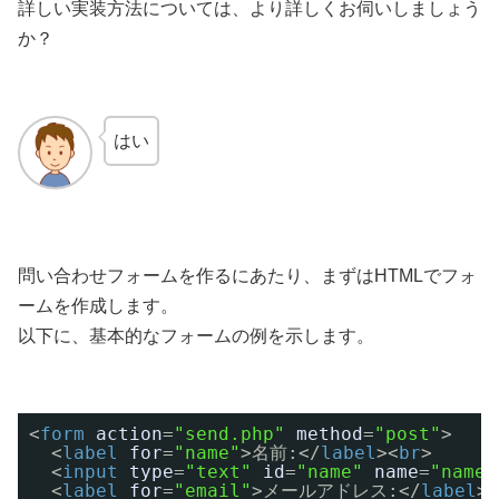
詳しい実装方法については、より詳しくお伺いしましょう
か？
はい
問い合わせフォームを作るにあたり、まずはHTMLでフォ
ームを作成します。
以下に、基本的なフォームの例を示します。
<
form
action
=
"send.php"
method
=
"post"
>
<
label
for
=
"name"
>名前:</
label
><
br
>
<
input
type
=
"text"
id
=
"name"
name
=
"name"
<
label
for
=
"email"
>メールアドレス:</
label
><