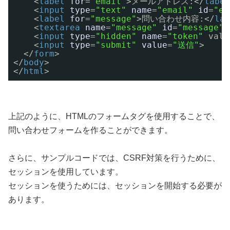
<
label
for
=
"email"
>メールアドレス:</
label
<
input
type
=
"text"
name
=
"email"
id
=
"em
<
label
for
=
"message"
>問い合わせ内容:</
lab
<
textarea
name
=
"message"
id
=
"message"
>
<
input
type
=
"hidden"
name
=
"token"
valu
<
input
type
=
"submit"
value
=
"送信"
>
</
form
>
</
body
>
</
html
>
上記のように、HTMLのフォームタグを使用することで、
問い合わせフォームを作ることができます。
さらに、サンプルコードでは、CSRF対策を行うために、
セッションを使用しています。
セッションを使うためには、セッションを開始する必要が
あります。