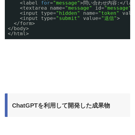
<label 
for
=
"message"
>問い合わせ内容:</labe
<textarea name=
"message"
id=
"message"
>
<input type=
"hidden"
name=
"token"
valu
<input type=
"submit"
value=
"送信"
>
</form>
</body>
</html>
ChatGPTを利用して開発した成果物