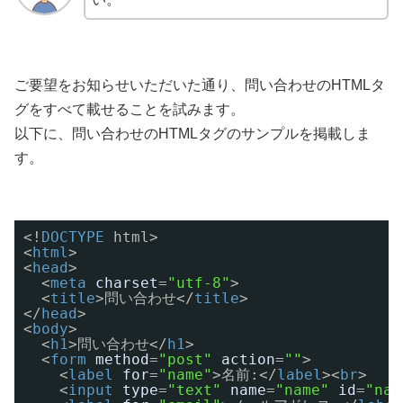
ご要望をお知らせいただいた通り、問い合わせのHTMLタ
グをすべて載せることを試みます。
以下に、問い合わせのHTMLタグのサンプルを掲載しま
す。
<!
DOCTYPE
html>
<
html
>
<
head
>
<
meta
charset
=
"utf-8"
>
<
title
>問い合わせ</
title
>
</
head
>
<
body
>
<
h1
>問い合わせ</
h1
>
<
form
method
=
"post"
action
=
""
>
<
label
for
=
"name"
>名前:</
label
><
br
>
<
input
type
=
"text"
name
=
"name"
id
=
"nam