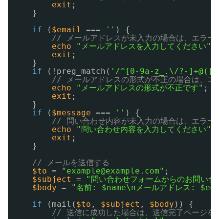
exit
;
}
if
(
$email
=== 
''
) {
// メールアドレスが未入力の場合は、エラー
echo
"メールアドレスを入力してください"
;
exit
;
}
if
(!preg_match(
'/^[0-9a-z_.\/?-]+@([0
// メールアドレスの形式が不正の場合は、エ
echo
"メールアドレスの形式が不正です"
;
exit
;
}
if
(
$message
=== 
''
) {
// 問い合わせ内容が未入力の場合は、エラー
echo
"問い合わせ内容を入力してください"
;
exit
;
}
// メールを送信する
$to
= 
"example@example.com"
;
$subject
= 
"問い合わせフォームからのお問い合
$body
= 
"名前: $name\nメールアドレス: $ema
if
(mail(
$to
, 
$subject
, 
$body
)) {
// 送信に成功した場合は、送信完了ページを