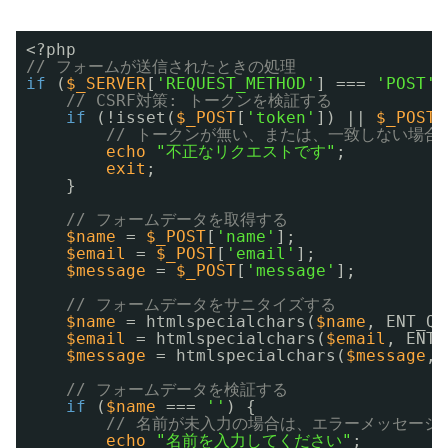
<?php
// フォームが送信されたときの処理
if
(
$_SERVER
[
'REQUEST_METHOD'
] === 
'POST'
)
// CSRF対策: トークンを検証する
if
(!isset(
$_POST
[
'token'
]) || 
$_POST
[
// トークンが無い、または、一致しない場合
echo
"不正なリクエストです"
;
exit
;
}
// フォームデータを取得する
$name
= 
$_POST
[
'name'
];
$email
= 
$_POST
[
'email'
];
$message
= 
$_POST
[
'message'
];
// フォームデータをサニタイズする
$name
= htmlspecialchars(
$name
, ENT_QU
$email
= htmlspecialchars(
$email
, ENT_
$message
= htmlspecialchars(
$message
, 
// フォームデータを検証する
if
(
$name
=== 
''
) {
// 名前が未入力の場合は、エラーメッセージ
echo
"名前を入力してください"
;