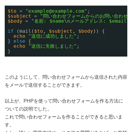
$to
= 
"example@example.com"
;
$subject
= 
"問い合わせフォームからのお問い合わせ"
$body
= 
"名前: $name\nメールアドレス: $email\
if
(mail(
$to
, 
$subject
, 
$body
)) {
echo
"送信に成功しました"
;
} 
else
{
echo
"送信に失敗しました"
;
}
このようにして、問い合わせフォームから送信された内容
をメールで送信することができます。
以上が、PHPを使って問い合わせフォームを作る方法に
ついての説明でした。
これで問い合わせフォームを作ることができると思いま
す。