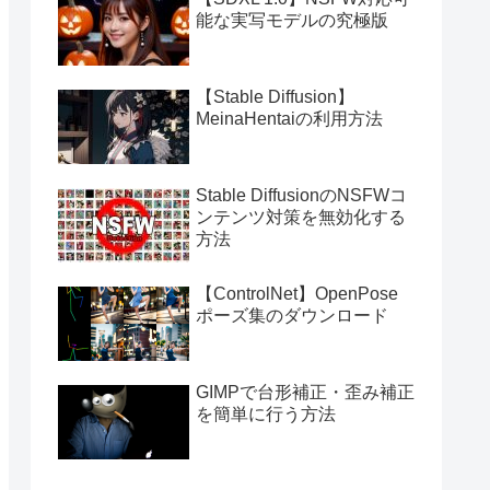
能な実写モデルの究極版
【Stable Diffusion】
MeinaHentaiの利用方法
Stable DiffusionのNSFWコ
ンテンツ対策を無効化する
方法
【ControlNet】OpenPose
ポーズ集のダウンロード
GIMPで台形補正・歪み補正
を簡単に行う方法