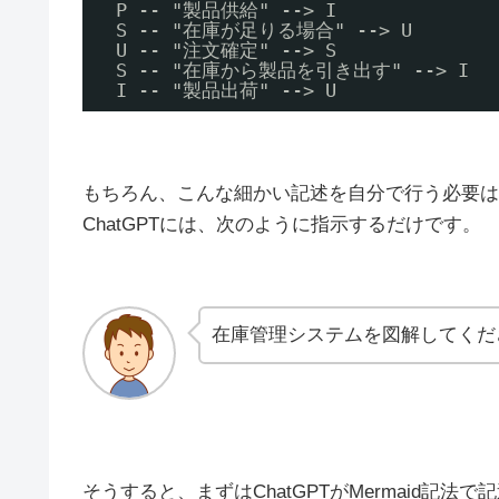
P -- "製品供給" --> I 
S -- "在庫が足りる場合" --> U 
U -- "注文確定" --> S 
S -- "在庫から製品を引き出す" --> I 
I -- "製品出荷" --> U
もちろん、こんな細かい記述を自分で行う必要は
ChatGPTには、次のように指示するだけです。
在庫管理システムを図解してくだ
そうすると、まずはChatGPTがMermaid記法