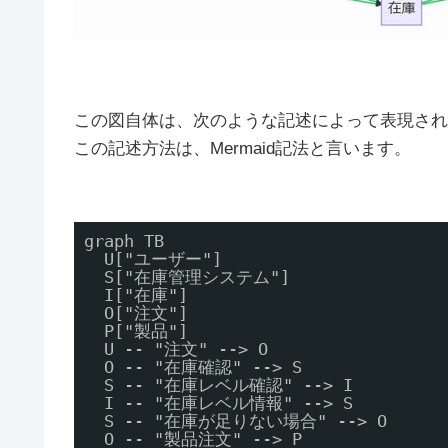
この図自体は、次のような記述によって表現され
この記述方法は、Mermaid記法と言います。
graph TB 
U["ユーザー"] 
S["在庫管理システム"] 
I["在庫"] 
O["注文"] 
P["製品"] 
U -- "注文" --> O 
O -- "在庫確認" --> S 
S -- "在庫レベル確認" --> I 
I -- "在庫レベル情報" --> S 
S -- "在庫が足りない場合" --> O 
O -- "製品注文" --> P 