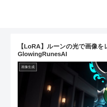
【LoRA】ルーンの光で画像
GlowingRunesAI
画像生成