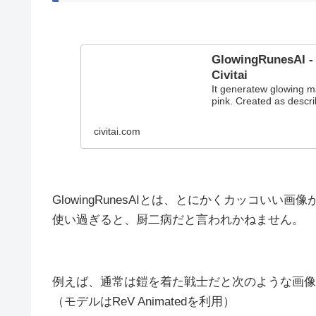
GlowingRunesAI - k
Civitai
It generatew glowing ma
pink. Created as describ
civitai.com
GlowingRunesAIとは、とにかくカッコいい画
使い過ぎると、厨二病だと言われかねません。
例えば、通常は鎧を着た戦士だと次のような画像
（モデルはReV Animatedを利用）