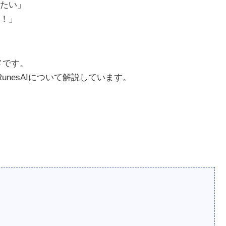
たい」
！」
スメです。
RunesAIについて解説しています。