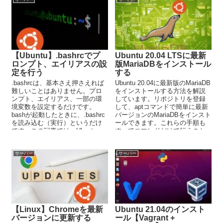
【Ubuntu】.bashrcでプ
Ubuntu 20.04 LTSに最新
ロンプト、エイリアスの設
版MariaDBをインストール
定を行う
する
.bashrcは、基本さえ押さえれば
Ubuntu 20.04に最新版のMariaDB
難しいことはありません。プロ
をインストールする方法を解説
ンプト、エイリアス、一部の環
しています。リポジトリを登録
境変数を設定するだけです。
して、aptコマンドで簡単に最新
bashが起動したときに、.bashrc
バージョンのMariaDBをインスト
を読み込む（実行）というだけ
ールできます。これらの手順も
です。この記事では、Ubuntu
すべてコマンドだけで行うこと
の.bashrcに絞って解説していま
が可能です。
す。
サーバー
サーバー
【Linux】Chromeを最新
Ubuntu 21.04のインスト
バージョンに更新する
ール【Vagrant +