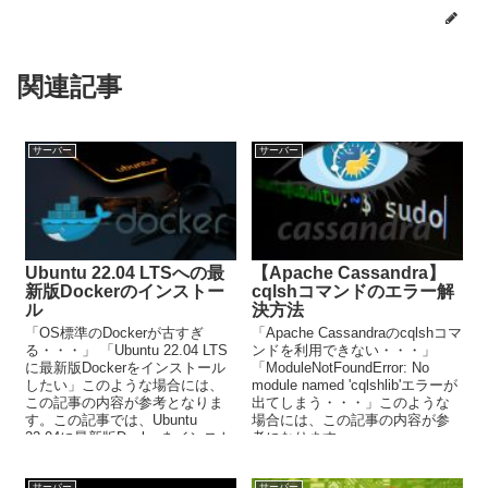
関連記事
サーバー
サーバー
Ubuntu 22.04 LTSへの最
【Apache Cassandra】
新版Dockerのインストー
cqlshコマンドのエラー解
ル
決方法
「OS標準のDockerが古すぎ
「Apache Cassandraのcqlshコマ
る・・・」 「Ubuntu 22.04 LTS
ンドを利用できない・・・」
に最新版Dockerをインストール
「ModuleNotFoundError: No
したい」このような場合には、
module named 'cqlshlib'エラーが
この記事の内容が参考となりま
出てしまう・・・」このような
す。この記事では、Ubuntu
場合には、この記事の内容が参
22.04に最新版Dockerをインスト
考になります。
ールする方法を解説していま
す。
サーバー
サーバー