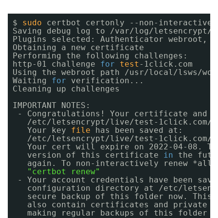
$ 
sudo
certbot certonly --non-interactive 
Saving debug log to 
/var/log/letsencrypt/l
Plugins selected: Authenticator webroot, I
Obtaining a new certificate
Performing the following challenges:
http-01 challenge 
for
test
-1click.com
Using the webroot path 
/usr/local/lsws/wor
Waiting 
for
verification...
Cleaning up challenges
IMPORTANT NOTES:
- Congratulations! Your certificate and c
/etc/letsencrypt/live/test-1click
.com
/f
Your key 
file
has been saved at:
/etc/letsencrypt/live/test-1click
.com
/p
Your cert will expire on 2022-04-08. To
version of this certificate 
in
the futu
again. To non-interactively renew *all*
"certbot renew"
- Your account credentials have been save
configuration directory at 
/etc/letsenc
secure backup of this folder now. This 
also contain certificates and private k
making regular backups of this folder i