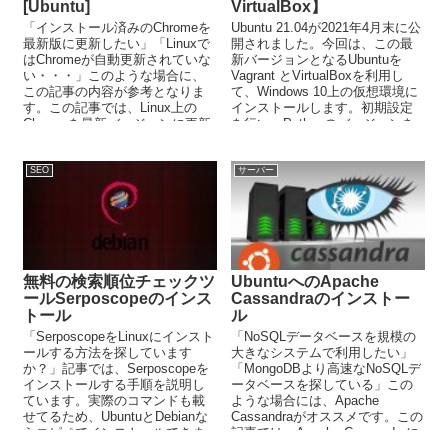
[Ubuntu]
VirtualBox】
「インストール済みのChromeを
Ubuntu 21.04が2021年4月末に公
最新版に更新したい」「Linuxで
開されました。今回は、この最
はChromeが自動更新されていな
新バージョンとなるUbuntuを
い・・・」このような場合に、
Vagrant とVirtualBoxを利用し
この記事の内容が参考となりま
て、Windows 10上の仮想環境に
す。この記事では、Linux上の
インストールします。初期設定
Chromeを最新バージョンに更新
を行い、Pythonのバージョンを
する方法を解説しています。
確認します。
SEO
サーバー
無料の検索順位チェックツ
UbuntuへのApache
ールSerposcopeのインス
Cassandraのインストー
トール
ル
「SerposcopeをLinuxにインスト
「NoSQLデータベースを規模の
ールする方法を探しています
大きなシステムで利用したい」
か？」記事では、Serposcopeを
「MongoDBより高速なNoSQLデ
インストールする手順を説明し
ータベースを探している」この
ています。実際のコマンドも載
ような場合には、Apache
せてるため、UbuntuとDebianな
Cassandraがオススメです。この
らコピペでインストールできま
記事では、Apache Cassandraに