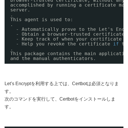
browser-trusted certificate, without any 
accomplished by running a certificate man
server.
.
This agent is used to:
.
- Automatically prove to the Let's Encr
- Obtain a browser-trusted certificate 
- Keep track of when your certificate i
- Help you revoke the certificate 
if
th
.
This package contains the main applicatio
and the manual authenticators.
Let’s Encryptを利用する上では、Certbotは必須となりま
す。
次のコマンドを実行して、Certbotをインストールしま
す。