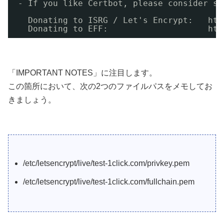
- If you like Certbot, please consider su
Donating to ISRG / Let's Encrypt:   htt
Donating to EFF:                    htt
「IMPORTANT NOTES」に注目します。
この箇所において、次の2つのファイルパスをメモしてお
きましょう。
/etc/letsencrypt/live/test-1click.com/privkey.pem
/etc/letsencrypt/live/test-1click.com/fullchain.pem