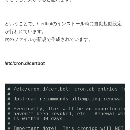
ということで、Certbotのインストール時に自動起動設定
が行われています。
次のファイルが新規で作成されています。
/etc/cron.d/certbot
# /etc/cron.d/certbot: crontab entries for
#
# Upstream recommends attempting renewal t
#
# Eventually, this will be an opportunity 
# haven't been revoked, etc.  Renewal will
# is within 30 days.
#
# Important Note!  This cronjob will NOT b