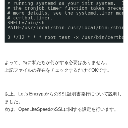
# running systemd as your init system.  If
# the cronjob.timer function takes precede
# more details, see the systemd.timer manp
# certbot.timer.
SHELL=/bin/sh
PATH=/usr/local/sbin:/usr/local/bin:/sbin:
0 */12 * * * root test -x /usr/bin/certbot
よって、特に私たちが何かする必要はありません。
上記ファイルの存在をチェックするだけでOKです。
以上、Let’s EncryptからのSSL証明書発行について説明し
ました。
次は、OpenLiteSpeedのSSLに関する設定を行います。