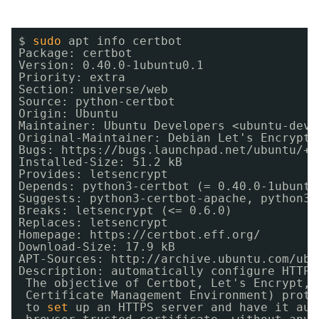
$ 
sudo
apt info certbot
Package: certbot
Version: 0.40.0-1ubuntu0.1
Priority: extra
Section: universe
/web
Source: python-certbot
Origin: Ubuntu
Maintainer: Ubuntu Developers <ubuntu-deve
Original-Maintainer: Debian Let's Encrypt 
Bugs: https:
//bugs
.launchpad.net
/ubuntu/
+f
Installed-Size: 51.2 kB
Provides: letsencrypt
Depends: python3-certbot (= 0.40.0-1ubuntu
Suggests: python3-certbot-apache, python3-
Breaks: letsencrypt (<= 0.6.0)
Replaces: letsencrypt
Homepage: https:
//certbot
.eff.org/
Download-Size: 17.9 kB
APT-Sources: http:
//archive
.ubuntu.com
/ubu
Description: automatically configure HTTPS
The objective of Certbot, Let's Encrypt, 
Certificate Management Environment) proto
to 
set
up an HTTPS server and have it aut