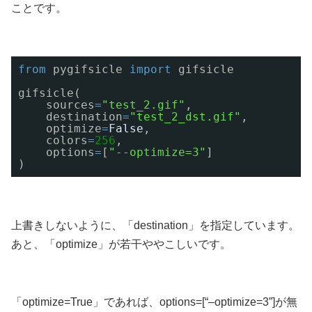
ことです。
from
pygifsicle 
import
gifsicle
gifsicle(
sources
=
"test_2.gif"
,
destination
=
"test_2_dst.gif"
,
optimize
=
False
,
colors
=
256
,
options
=
[
"--optimize=3"
]
)
上書きしないように、「destination」を指定しています。
あと、「optimize」が若干ややこしいです。
「optimize=True」であれば、options=[“–optimize=3”]が無