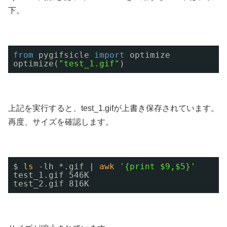
下。
from
pygifsicle 
import
optimize
optimize(
"test_1.gif"
)
上記を実行すると、test_1.gifが上書き保存されています。
再度、サイズを確認します。
$ 
ls
-lh *.gif | 
awk
'{print $9,$5}'
test_1.gif 546K
test_2.gif 816K