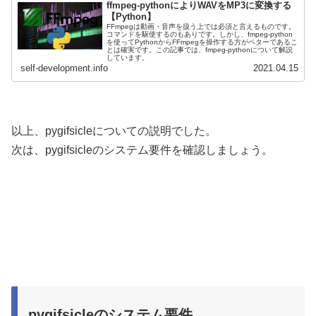
ffmpeg-pythonによりWAVをMP3に変換する
【Python】
FFmpegは動画・音声を扱う上では必須と言えるものです。
コマンドを駆使するのもありです。しかし、fmpeg-python
を使ってPythonからFFmpegを操作する方がベターであるこ
とは確実です。この記事では、fmpeg-pythonについて解説
しています。
self-development.info
2021.04.15
以上、pygifsicleについての説明でした。
次は、pygifsicleのシステム要件を確認しましょう。
pygifsicleのシステム要件