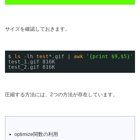
サイズを確認しておきます。
$ 
ls
-lh 
test
*.gif | 
awk
'{print $9,$5}'
test_1.gif 816K
test_2.gif 816K
圧縮する方法には、2つの方法が存在しています。
optimize関数の利用