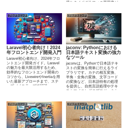
説明する。
璧なタイポグラフィの履歴書が
手に入ります。
プログラミング
プログラミング
Laravel初心者向け！2024
jaconv: Pythonにおける
年フロントエンド開発入門
日本語テキスト変換の強力
なツール
Laravel初心者向け、2024年フロ
ントエンド開発ガイド。Laravel
jaconvは、Pythonで日本語テキ
の魅力を最大限活用するため、
ストの変換を簡単に行えるライ
効率的なフロントエンド開発の
ブラリです。カナの相互変換、
コツから、LivewireやInertiaを用
半角・全角の変換、文字コード
いた最新アプローチまで、ステ
の変換など、日本語特有の処理
ップバイステップで解説。
を提供し、自然言語処理やテキ
ストマイニングのプロジェクト
に役立ちます。
プログラミング
プログラミング