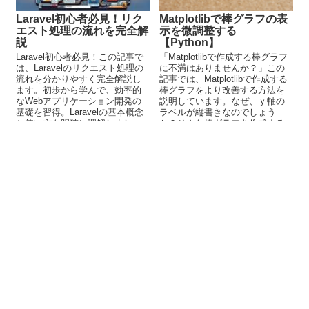
Laravel初心者必見！リク
Matplotlibで棒グラフの表
エスト処理の流れを完全解
示を微調整する
説
【Python】
Laravel初心者必見！この記事で
「Matplotlibで作成する棒グラフ
は、Laravelのリクエスト処理の
に不満はありませんか？」この
流れを分かりやすく完全解説し
記事では、Matplotlibで作成する
ます。初歩から学んで、効率的
棒グラフをより改善する方法を
なWebアプリケーション開発の
説明しています。なぜ、ｙ軸の
基礎を習得。Laravelの基本概念
ラベルが縦書きなのでしょう
と使い方を明確に理解しましょ
か？そんな棒グラフを作成する
う！
のは、もうやめましょう。