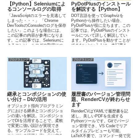
【Python】Seleniumによ
PyDotPlusのインストール
るコンソールログの取得
を解説する【Python】
「JavaScriptのエラーを見逃して
DOT言語を使ってGraphvizを
しまった・・・」 「Chrome
Pythonから操作したい場合、
DevToolsのConsoleのログを保存
PyDotPlusが役に立ちます。この
したい」このような場合には、
記事では、PyDotPlusのインスト
この記事の内容が参考になりま
ールについて詳しく解説してい
す。この記事では、Seleniumに
ます。PyDotPlusを動かすことが
よるコンソールログの取得につ
できないという人は、本記事を
いて解説しています。
読んで試してみてください。
プログラミング
プログラミング
継承とコンポジションの使
履歴書のバージョン管理問
い分け – DIの活用
題、RenderCVが終わらせ
ます
オブジェクト指向プログラミン
グにおける継承とコンポジショ
RenderCVはYAMLで履歴書を記
ンの違いを解説。コンポジショ
述し、美しいPDFを生成する
ンでDIを活用することで、柔軟
Pythonツールです。Gitでバージ
で変更に強い設計が実現でき
ョン管理でき、VS Codeでリア
る。サンプルコードを交えて、
ルタイムプレビューも可能。
それぞれの特徴と使い分け方を
LaTeX不要で、コマンド一発で完