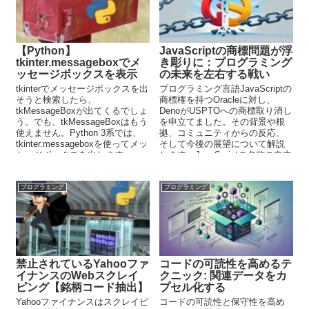
【Python】
JavaScriptの商標問題が浮
tkinter.messageboxでメ
き彫りに：プログラミング
ッセージボックスを表示
の未来を左右する戦い
tkinterでメッセージボックスを出
プログラミング言語JavaScriptの
そうと検索したら、
商標権を持つOracleに対し、
tkMessageBoxが出てくるでしょ
DenoがUSPTOへの商標取り消し
う。でも、tkMessageBoxはもう
を申立てました。その背景や根
使えません。Python 3系では、
拠、コミュニティからの反応、
tkinter.messageboxを使ってメッ
そして今後の展望について解説
セージボックスを出します。
します。JavaScriptの名称の自由
な使用を目指す歴史的な挑戦の
行方に注目が集まっています。
プログラミング
プログラミング
禁止されているYahooファ
コードの可読性を高めるテ
イナンスのWebスクレイ
クニック: 関連データをカ
ピング【銘柄コード抽出】
プセル化する
Yahooファイナンスはスクレイピ
コードの可読性と保守性を高め