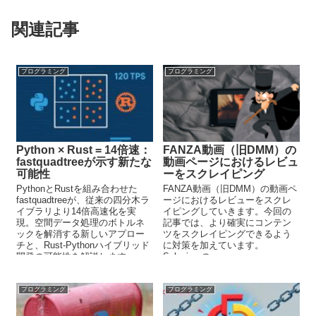
関連記事
プログラミング
プログラミング
Python × Rust = 14倍速：
FANZA動画（旧DMM）の
fastquadtreeが示す新たな
動画ページにおけるレビュ
可能性
ーをスクレイピング
PythonとRustを組み合わせた
FANZA動画（旧DMM）の動画ペ
fastquadtreeが、従来の四分木ラ
ージにおけるレビューをスクレ
イブラリより14倍高速化を実
イピングしていきます。今回の
現。空間データ処理のボトルネ
記事では、より確実にコンテン
ックを解消する新しいアプロー
ツをスクレイピングできるよう
チと、Rust-Pythonハイブリッド
に対策を加えています。
開発の可能性を解説します。
Seleniumの
element_to_be_clickableを利用
すれば、対象となる要素がクリ
ック可能となるまで待ち状態と
プログラミング
プログラミング
なります。