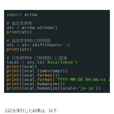
import
arrow 
# 協定世界時 
utc 
=
arrow.utcnow() 
print
(utc) 
# 協定世界時の1時間前 
utc 
=
utc.shift(hours
=
-
1
) 
print
(utc) 
# 日本標準時（1時間前）に変換 
local 
=
utc.to(
'Asia/Tokyo'
) 
print
(local) 
print
(local.timestamp()) 
print
(local.
format
()) 
print
(local.
format
(
'YYYY-MM-DD HH:mm:ss ZZ
print
(local.humanize()) 
print
(local.humanize(locale
=
'ja-jp'
))
上記を実行した結果は、以下。