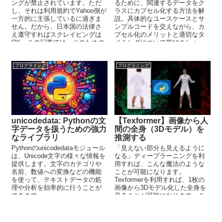
ングが禁止されています。ただ
るために、関連するデータをク
し、それは利用規約でYahoo側が
ラスにカプセル化する方法を解
一方的に主張しているに過ぎま
説。具体的なユースケースとサ
せん。だから、日本国の法律さ
ンプルコードを交えながら、カ
え遵守すればスクレイピングは
プセル化のメリットと適切なタ
OK。この記事では、そのための
イミングについて学びましょ
安全・安心なスクレイピングの
う。
方法を解説しています。
プログラミング
プログラミング
unicodedata: Pythonの文
【Texformer】画像から人
字データを扱うための強力
間の全身（3Dモデル）を
なライブラリ
推測する
Pythonのunicodedataモジュール
「見えない部分も見えるように
は、Unicode文字の様々な情報を
なる」ディープラーニングを利
提供します。文字のカテゴリや
用すれば、こんな魔法のような
名前、数値への変換などの機能
ことが可能になります。
を使って、テキストデータの処
Texformerを利用すれば、1枚の
理や分析を効率的に行うことが
画像から3Dモデル化した全身を
できます。
見ることが可能になります。こ
の記事では、そのための方法を
解説しています。