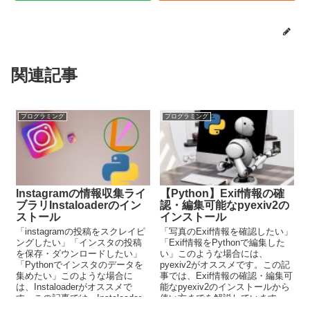
関連記事
プログラミング
プログラミング
Instagramの情報収集ライ
【Python】Exif情報の確
ブラリInstaloaderのイン
認・編集可能なpyexiv2の
ストール
インストール
「instagramの投稿をスクレイピ
「写真のExif情報を確認したい」
ングしたい」「インスタの投稿
「Exif情報をPythonで編集した
を保存・ダウンロードしたい」
い」このような場合には、
「Pythonでインスタのデータを
pyexiv2がオススメです。この記
集めたい」このような場合に
事では、Exif情報の確認・編集可
は、Instaloaderがオススメで
能なpyexiv2のインストールから
す。この記事では、Instaloader
使い方までを解説しています。
について解説しいます。