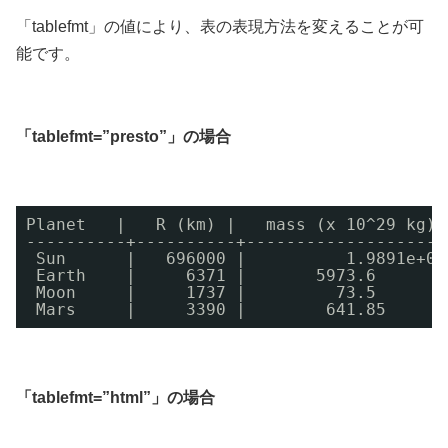
「tablefmt」の値により、表の表現方法を変えることが可
能です。
「tablefmt=”presto”」の場合
Planet   |   R (km) |   mass (x 10^29 kg) 
----------+----------+--------------------
Sun      |   696000 |          1.9891e+09
Earth    |     6371 |       5973.6 
Moon     |     1737 |         73.5 
Mars     |     3390 |        641.85
「tablefmt=”html”」の場合