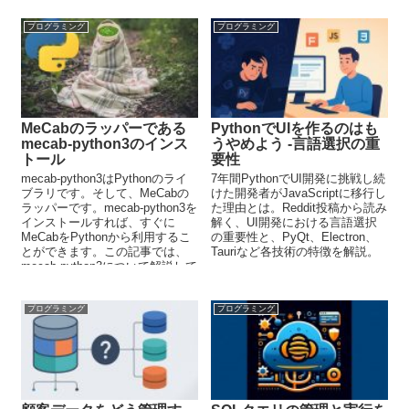
プログラミング
プログラミング
MeCabのラッパーである
PythonでUIを作るのはも
mecab-python3のインス
うやめよう -言語選択の重
トール
要性
mecab-python3はPythonのライ
7年間PythonでUI開発に挑戦し続
ブラリです。そして、MeCabの
けた開発者がJavaScriptに移行し
ラッパーです。mecab-python3を
た理由とは。Reddit投稿から読み
インストールすれば、すぐに
解く、UI開発における言語選択
MeCabをPythonから利用するこ
の重要性と、PyQt、Electron、
とができます。この記事では、
Tauriなど各技術の特徴を解説。
mecab-python3について解説して
います。
プログラミング
プログラミング