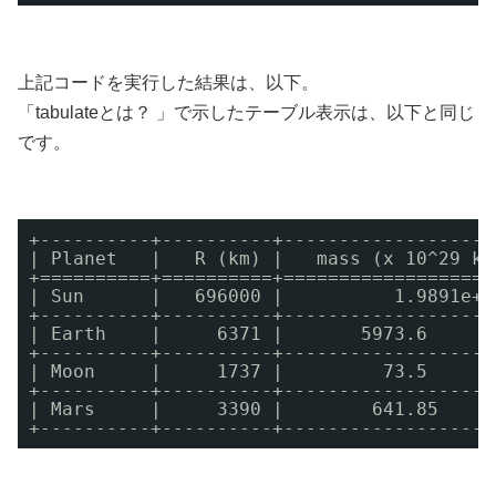
上記コードを実行した結果は、以下。
「tabulateとは？ 」で示したテーブル表示は、以下と同じ
です。
+----------+----------+-------------------
| Planet   |   R (km) |   mass (x 10^29 kg
+==========+==========+===================
| Sun      |   696000 |          1.9891e+0
+----------+----------+-------------------
| Earth    |     6371 |       5973.6      
+----------+----------+-------------------
| Moon     |     1737 |         73.5      
+----------+----------+-------------------
| Mars     |     3390 |        641.85     
+----------+----------+-------------------