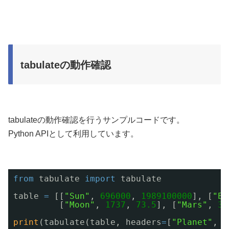
tabulateの動作確認
tabulateの動作確認を行うサンプルコードです。
Python APIとして利用しています。
from
tabulate 
import
tabulate 
table 
=
[[
"Sun"
, 
696000
, 
1989100000
], [
"Ea
[
"Moon"
, 
1737
, 
73.5
], [
"Mars"
, 
33
print
(tabulate(table, headers
=
[
"Planet"
, 
"