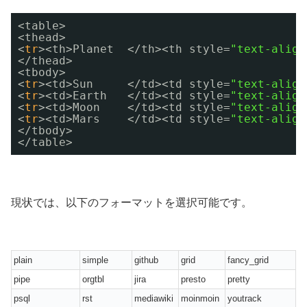
<table> 
<thead> 
<
tr
><th>Planet  <
/th
><th style=
"text-align
<
/thead
> 
<tbody> 
<
tr
><td>Sun     <
/td
><td style=
"text-align
<
tr
><td>Earth   <
/td
><td style=
"text-align
<
tr
><td>Moon    <
/td
><td style=
"text-align
<
tr
><td>Mars    <
/td
><td style=
"text-align
<
/tbody
> 
<
/table
>
現状では、以下のフォーマットを選択可能です。
plain
simple
github
grid
fancy_grid
pipe
orgtbl
jira
presto
pretty
psql
rst
mediawiki
moinmoin
youtrack