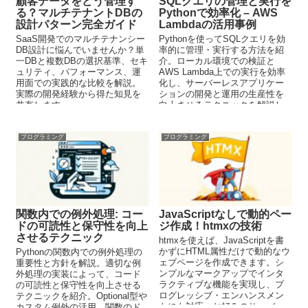
顧客データをどう管理す
SQLクエリの管理と実行を
る？マルチテナントDBの
Pythonで効率化 – AWS
設計パターン完全ガイド
Lambdaの活用事例
SaaS開発でのマルチテナンシー
Pythonを使ってSQLクエリを効
DB設計に悩んでいませんか？単
率的に管理・実行する方法を紹
一DBと複数DBの選択基準、セキ
介。ローカル環境での検証と
ュリティ、パフォーマンス、運
AWS Lambda上での実行を効率
用面での実践的な比較を解説。
化し、サーバーレスアプリケー
実際の開発経験から得た知見を
ションの開発と運用の生産性を
共有します。
向上させるテクニックを解説し
ます。
プログラミング
プログラミング
関数内での例外処理: コー
JavaScriptなしで動的ペー
ドの可読性と保守性を向上
ジ作成！htmxの技術
させるテクニック
htmxを使えば、JavaScriptを書
かずにHTML属性だけで動的なウ
Pythonの関数内での例外処理の
ェブページを作成できます。シ
重要性と方針を解説。適切な例
ンプルなマークアップでインタ
外処理の実装によって、コード
ラクティブな機能を実現し、プ
の可読性と保守性を向上させる
ログレッシブ・エンハンスメン
テクニックを紹介。Optional型や
トにも対応。お好みのサーバー
カスタム例外の活用、関数のド