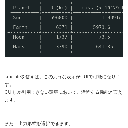
+----------+----------+-------------------
| Planet   |   R (km) |   mass (x 10^29 kg
+==========+==========+===================
| Sun      |   696000 |          1.9891e+0
+----------+----------+-------------------
| Earth    |     6371 |       5973.6      
+----------+----------+-------------------
| Moon     |     1737 |         73.5      
+----------+----------+-------------------
| Mars     |     3390 |        641.85     
+----------+----------+-------------------
tabulateを使えば、このような表示がCUIで可能になりま
す。
CUIしか利用できない環境において、活躍する機能と言え
ます。
また、出力形式を選択できます。